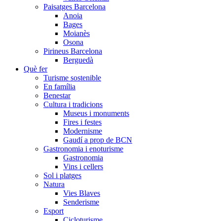
Paisatges Barcelona
Anoia
Bages
Moianès
Osona
Pirineus Barcelona
Berguedà
Què fer
Turisme sostenible
En família
Benestar
Cultura i tradicions
Museus i monuments
Fires i festes
Modernisme
Gaudí a prop de BCN
Gastronomia i enoturisme
Gastronomia
Vins i cellers
Sol i platges
Natura
Vies Blaves
Senderisme
Esport
Cicloturisme