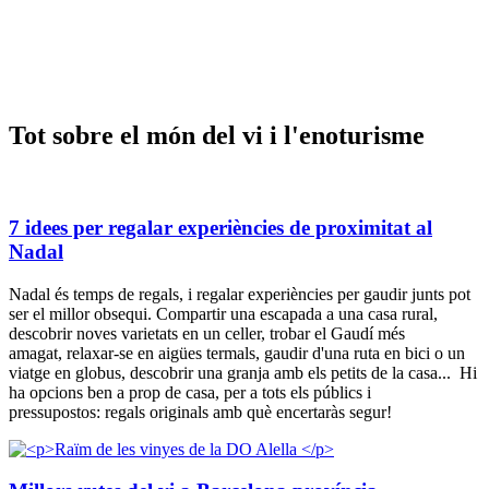
Tot sobr
e el món del vi i l'enoturisme
7 idees per regalar experiències de proximitat al
Nadal
Nadal és temps de regals, i regalar experiències per gaudir junts pot
ser el millor obsequi. Compartir una escapada a una casa rural,
descobrir noves varietats en un celler, trobar el Gaudí més
amagat, relaxar-se en aigües termals, gaudir d'una ruta en bici o un
viatge en globus, descobrir una granja amb els petits de la casa... Hi
ha opcions ben a prop de casa, per a tots els públics i
pressupostos: regals originals amb què encertaràs segur!