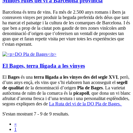
Millors rutes del vi a Barcelona província
Barcelona és terra de vins. Fa més de 2.500 anys romans i íbers ja
conreaven vinyes per produir la beguda preferida dels déus que tant
ha marcat el paisatge i la cultura de les comarques de Barcelona. I és
que ben a prop de la ciutat pots gaudir de tres zones vinícoles amb
denominació d’origen que t’ofereixen un ventall de propostes tan
gran que et faran repetir visita per viure totes les experiències que
t’estan esperant.
El Bages, terra lligada a les vinyes
El
Bages
és una
terra lligada a les vinyes des del segle XVI
, però,
d’uns anys ençà, els vins que s’hi elaboren han aconseguit el
segell
de qualitat
de la denominació d’origen
Pla de Bages
. La varietat
autòctona de raïm de la comarca és la
picapoll
, que dona un vi blanc
afruitat d’aroma fresca i d’una textura i una personalitat esplèndides,
segons expliquen des de
La Ruta del vi de la DO Pla de Bages.
S'estan mostrant 7 - 9 de 9 resultats.
«
1