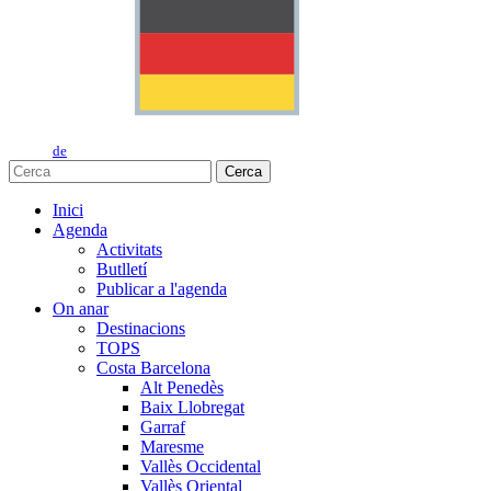
de
Cerca
Inici
Agenda
Activitats
Butlletí
Publicar a l'agenda
On anar
Destinacions
TOPS
Costa Barcelona
Alt Penedès
Baix Llobregat
Garraf
Maresme
Vallès Occidental
Vallès Oriental