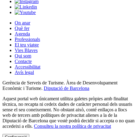
On anar
Què fer
Agenda
Professionals
El teu viatge
Vies Blaves
Qui som
Contacte
Accessibilitat
Avís legal
Gerència de Serveis de Turisme. Àrea de Desenvolupament
Econòmic i Turisme.
Diputació de Barcelona
Aquest portal web únicament utilitza galetes pròpies amb finalitat
tècnica, no recapta ni cedeix dades de caràcter personal dels usuaris
sense el seu coneixement. No obstant això, conté enllaços a llocs
web de tercers amb polítiques de privacitat alienes a la de la
Diputació de Barcelona que vostè podrà decidir si accepta o no quan
accedeixi a ells.
Consulteu la nostra política de privacitat