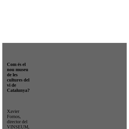
Com és el
nou museu
de les
cultures del
vi de
Catalunya?
Xavier
Fornos,
director del
VINSEUM,