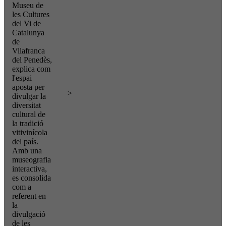
Museu de
les Cultures
del Vi de
Catalunya
de
Vilafranca
del Penedès,
explica com
l'espai
aposta per
>
divulgar la
diversitat
cultural de
la tradició
vitivinícola
del país.
Amb una
museografia
interactiva,
es consolida
com a
referent en
la
divulgació
de les