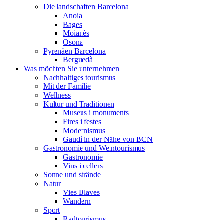
Die landschaften Barcelona
Anoia
Bages
Moianès
Osona
Pyrenäen Barcelona
Berguedà
Was möchten Sie unternehmen
Nachhaltiges tourismus
Mit der Familie
Wellness
Kultur und Traditionen
Museus i monuments
Fires i festes
Modernismus
Gaudí in der Nähe von BCN
Gastronomie und Weintourismus
Gastronomie
Vins i cellers
Sonne und strände
Natur
Vies Blaves
Wandern
Sport
Radtourismus