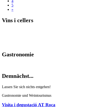
4
5
»
Vins i c
ellers
Gastrono
mie
Demnächs
t...
Lassen Sie sich nichts entgehen!
Gastronomie und Weintourismus
Visita i degustació AT Roca