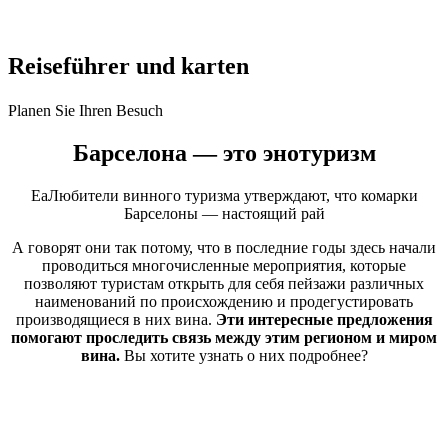
Reisefüh
rer und karten
Planen Sie Ihren Besuch
Барселона — это
энотуризм
EaЛюбители винного туризма утверждают, что комарки
Барселоны — настоящий рай
А говорят они так потому, что в последние годы здесь начали
проводиться многочисленные мероприятия, которые
позволяют туристам открыть для себя пейзажи различных
наименований по происхождению и продегустировать
производящиеся в них вина.
Эти интересные предложения
помогают проследить связь между этим регионом и миром
вина.
Вы хотите узнать о них подробнее?