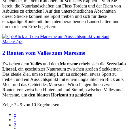
Mittelmeer, mit dem Rad oder auf Schusters Rappen... Sind Sie
bereit, die Naturlandschaften am Fluss Tordera und der Riera von
Arbúcies zu erkunden? Auf den unterschiedlichen Abschnitten
dieser Strecke können Sie Sport treiben und sich für diese
einzigartige Route mit ihren atemberaubenden Landschaften und
ihrem reichen Erbe begeistern.
2 Routen vom Vallès zum Maresme
Zwischen dem
Vallès
und dem
Maresme
erhebt sich die
Serralada
Litoral
, ein geschützter Naturraum zwischen großen Stadtkernen.
Das ideale Ziel, um so richtig Luft zu schöpfen, etwas Sport zu
treiben und ein Aussichtspunkt mit einem unglaublichen Blick aufs
Meer und das Gebiet des Maresme. Wir schlagen Ihnen zwei
Routen vor, zwischen Hinterland und Strand, zwischen Vallès und
Maresme, um
den blauen Horizont zu genießen
.
Zeige 7 - 9 von 10 Ergebnissen.
«
1
2