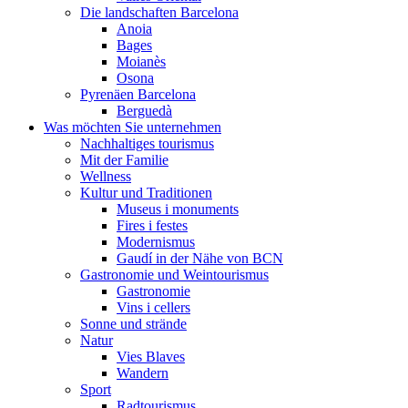
Die landschaften Barcelona
Anoia
Bages
Moianès
Osona
Pyrenäen Barcelona
Berguedà
Was möchten Sie unternehmen
Nachhaltiges tourismus
Mit der Familie
Wellness
Kultur und Traditionen
Museus i monuments
Fires i festes
Modernismus
Gaudí in der Nähe von BCN
Gastronomie und Weintourismus
Gastronomie
Vins i cellers
Sonne und strände
Natur
Vies Blaves
Wandern
Sport
Radtourismus