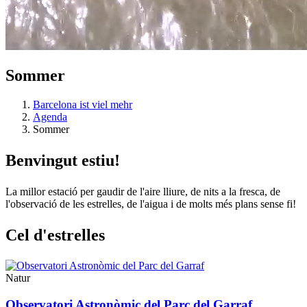
Sommer
Barcelona ist viel mehr
Agenda
Sommer
Benvingu
t estiu!
La millor estació per gaudir de l'aire lliure, de nits a la fresca, de
l'observació de les estrelles, de l'aigua i de molts més plans sense fi!
Cel d'es
trelles
Natur
Observatori Astronòmic del Parc del Garraf