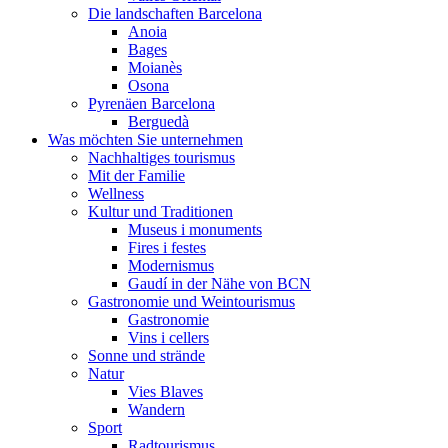
Die landschaften Barcelona
Anoia
Bages
Moianès
Osona
Pyrenäen Barcelona
Berguedà
Was möchten Sie unternehmen
Nachhaltiges tourismus
Mit der Familie
Wellness
Kultur und Traditionen
Museus i monuments
Fires i festes
Modernismus
Gaudí in der Nähe von BCN
Gastronomie und Weintourismus
Gastronomie
Vins i cellers
Sonne und strände
Natur
Vies Blaves
Wandern
Sport
Radtourismus