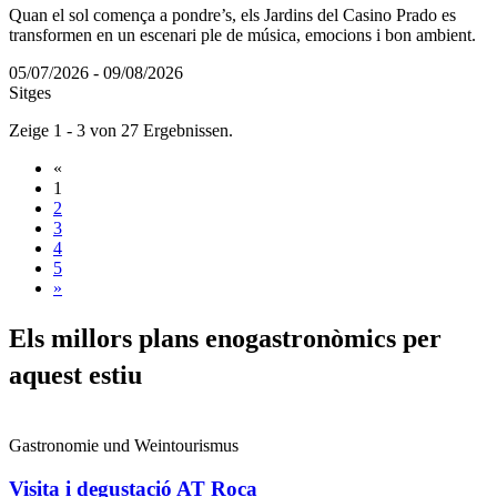
Quan el sol comença a pondre’s, els Jardins del Casino Prado es
transformen en un escenari ple de música, emocions i bon ambient.
05/07/2026 - 09/08/2026
Sitges
Zeige 1 - 3 von 27 Ergebnissen.
«
1
2
3
4
5
»
Els mill
ors plans enogastronòmics per
aquest estiu
Gastronomie und Weintourismus
Visita i degustació AT Roca