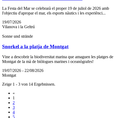
La Festa del Mar se celebrarà el proper 19 de juliol de 2026 amb
l'objectiu d'apropar el mar, els esports nàutics i les experiènci...
19/07/2026
Vilanova i la Geltrú
Sonne und strände
Snorkel a la platja de Montgat
Vine a descobrir la biodiversitat marina que amaguen les platges de
Montgat de la mà de biòlogues marines i oceanògrafes!
19/07/2026 - 22/08/2026
Montgat
Zeige 1 - 3 von 14 Ergebnissen.
«
1
2
3
4
5