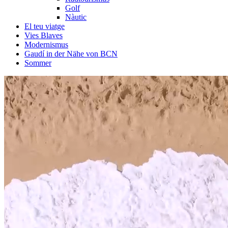
Golf
Nàutic
El teu viatge
Vies Blaves
Modernismus
Gaudí in der Nähe von BCN
Sommer