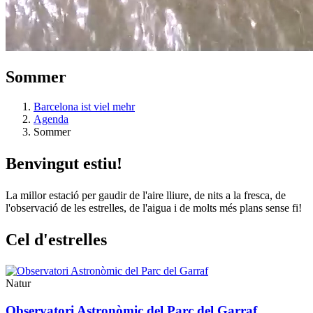
Sommer
Barcelona ist viel mehr
Agenda
Sommer
Benvingu
t estiu!
La millor estació per gaudir de l'aire lliure, de nits a la fresca, de
l'observació de les estrelles, de l'aigua i de molts més plans sense fi!
Cel d'es
trelles
Natur
Observatori Astronòmic del Parc del Garraf