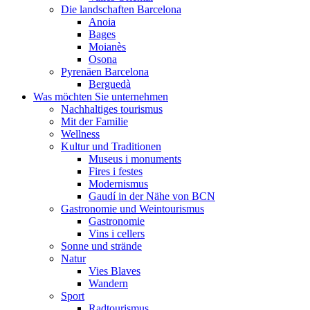
Die landschaften Barcelona
Anoia
Bages
Moianès
Osona
Pyrenäen Barcelona
Berguedà
Was möchten Sie unternehmen
Nachhaltiges tourismus
Mit der Familie
Wellness
Kultur und Traditionen
Museus i monuments
Fires i festes
Modernismus
Gaudí in der Nähe von BCN
Gastronomie und Weintourismus
Gastronomie
Vins i cellers
Sonne und strände
Natur
Vies Blaves
Wandern
Sport
Radtourismus