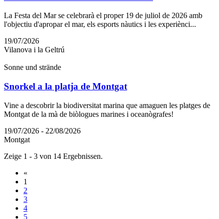
La Festa del Mar se celebrarà el proper 19 de juliol de 2026 amb
l'objectiu d'apropar el mar, els esports nàutics i les experiènci...
19/07/2026
Vilanova i la Geltrú
Sonne und strände
Snorkel a la platja de Montgat
Vine a descobrir la biodiversitat marina que amaguen les platges de
Montgat de la mà de biòlogues marines i oceanògrafes!
19/07/2026 - 22/08/2026
Montgat
Zeige 1 - 3 von 14 Ergebnissen.
«
1
2
3
4
5