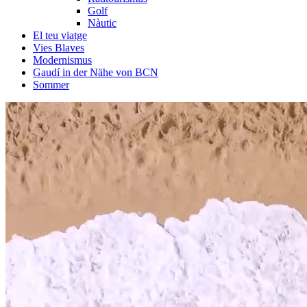
Golf
Nàutic
El teu viatge
Vies Blaves
Modernismus
Gaudí in der Nähe von BCN
Sommer