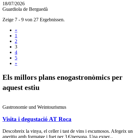
18/07/2026
Guardiola de Berguedà
Zeige 7 - 9 von 27 Ergebnissen.
«
1
2
3
4
5
»
Els mill
ors plans enogastronòmics per
aquest estiu
Gastronomie und Weintourismus
Visita i degustació AT Roca
Descobreix la vinya, el celler i tast de vins i escumosos. Afegeix un
aperitiu amb formatge i fuet per 3 €/persona. Una exper...