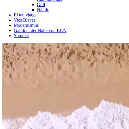
Golf
Nàutic
El teu viatge
Vies Blaves
Modernismus
Gaudí in der Nähe von BCN
Sommer