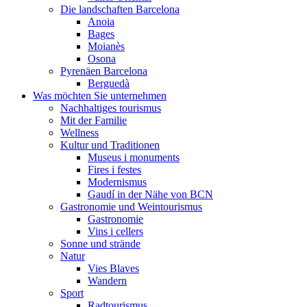
Die landschaften Barcelona
Anoia
Bages
Moianès
Osona
Pyrenäen Barcelona
Berguedà
Was möchten Sie unternehmen
Nachhaltiges tourismus
Mit der Familie
Wellness
Kultur und Traditionen
Museus i monuments
Fires i festes
Modernismus
Gaudí in der Nähe von BCN
Gastronomie und Weintourismus
Gastronomie
Vins i cellers
Sonne und strände
Natur
Vies Blaves
Wandern
Sport
Radtourismus