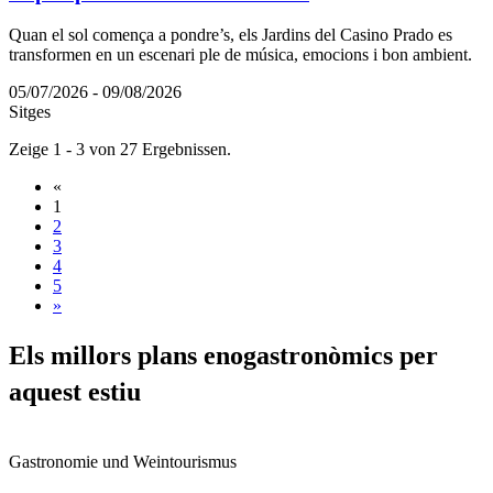
Quan el sol comença a pondre’s, els Jardins del Casino Prado es
transformen en un escenari ple de música, emocions i bon ambient.
05/07/2026 - 09/08/2026
Sitges
Zeige 1 - 3 von 27 Ergebnissen.
«
1
2
3
4
5
»
Els mill
ors plans enogastronòmics per
aquest estiu
Gastronomie und Weintourismus