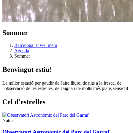
Sommer
Barcelona ist viel mehr
Agenda
Sommer
Benvingu
t estiu!
La millor estació per gaudir de l'aire lliure, de nits a la fresca, de
l'observació de les estrelles, de l'aigua i de molts més plans sense fi!
Cel d'es
trelles
Natur
Observatori Astronòmic del Parc del Garraf