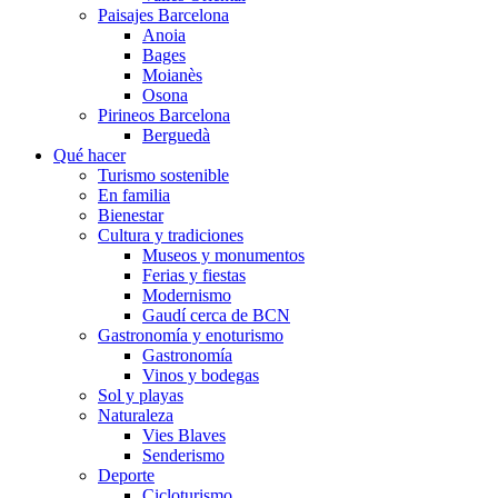
Paisajes Barcelona
Anoia
Bages
Moianès
Osona
Pirineos Barcelona
Berguedà
Qué hacer
Turismo sostenible
En familia
Bienestar
Cultura y tradiciones
Museos y monumentos
Ferias y fiestas
Modernismo
Gaudí cerca de BCN
Gastronomía y enoturismo
Gastronomía
Vinos y bodegas
Sol y playas
Naturaleza
Vies Blaves
Senderismo
Deporte
Cicloturismo