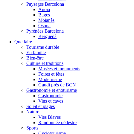
Paysages Barcelona
Anoia
Bages
Moianès
Osona
Pyrénées Barcelona
Berguedà
Que faire
Tourisme durable
En famille
Bien-être
Culture et traditions
Musées et monuments
Foires et fêtes
Modernisme
Gaudí près de BCN
Gastronomie et enoturisme
Gastronomie
Vins et caves
Soleil et plages
Nature
Vies Blaves
Randonnée pédestre
Sports
Cyclotourisme