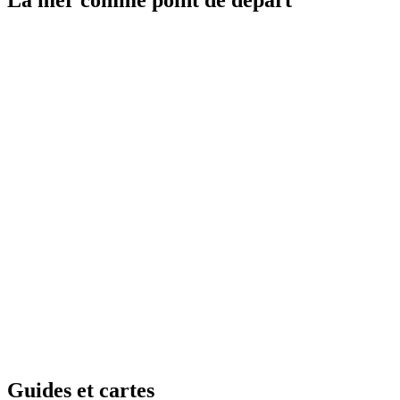
La mer c
omme point de départ
Guides e
t cartes