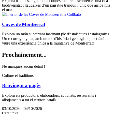
Explora llacunes, aiguamolls i dunes mentre descobreixes una rica
biodiversitat i gaudeixes d’un paisatge tranquil i únic que arriba fins
el mar.
Coves de Montserrat
Explora un món subterrani fascinant ple d'estalactites i estalagmites.
Un recorregut guiat, amb un toc d'història i geologia, que et farà
viure una experiència única a la muntanya de Montserrat!
Prochain
ement...
Ne manquez aucun détail !
Culture et traditions
Benvingut a pagès
Explora els productors, elaboradors, activitats, restaurants i
allotjaments a tot el territori català.
03/10/2026 - 04/10/2026
Catalunya