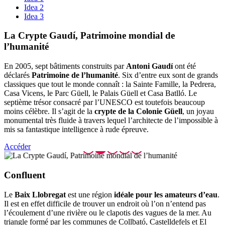
Idea 2
Idea 3
La Crypt
e Gaudí, Patrimoine mondial de
l’humanité
En 2005, sept bâtiments construits par
Antoni Gaudí
ont été
déclarés
Patrimoine de l’humanité
. Six d’entre eux sont de grands
classiques que tout le monde connaît : la Sainte Famille, la Pedrera,
Casa Vicens, le Parc Güell, le Palais Güell et Casa Batlló. Le
septième trésor consacré par l’UNESCO est toutefois beaucoup
moins célèbre. Il s’agit de la
crypte de la Colonie Güell
, un joyau
monumental très fluide à travers lequel l’architecte de l’impossible à
mis sa fantastique intelligence à rude épreuve.
Accéder
Confluen
t
Le
Baix Llobregat
est une région
idéale pour les amateurs d’eau
.
Il est en effet difficile de trouver un endroit où l’on n’entend pas
l’écoulement d’une rivière ou le clapotis des vagues de la mer. Au
triangle formé par les communes de Collbató, Castelldefels et El