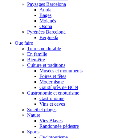
Paysages Barcelona
Anoia
Bages
Moianès
Osona
Pyrénées Barcelona
Berguedà
Que faire
Tourisme durable
En famille
Bien-être
Culture et traditions
Musées et monuments
Foires et fêtes
Modernisme
Gaudí près de BCN
Gastronomie et enoturisme
Gastronomie
Vins et caves
Soleil et plages
Nature
Vies Blaves
Randonnée pédestre
Sports
Cyclotourisme