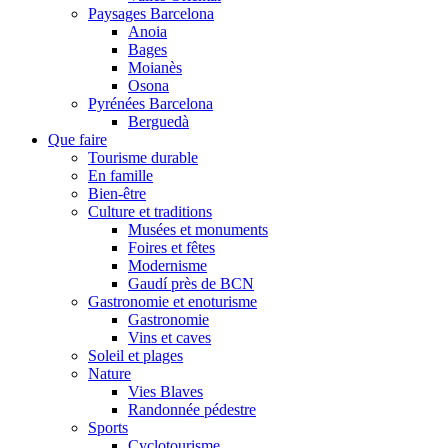
Paysages Barcelona
Anoia
Bages
Moianès
Osona
Pyrénées Barcelona
Berguedà
Que faire
Tourisme durable
En famille
Bien-être
Culture et traditions
Musées et monuments
Foires et fêtes
Modernisme
Gaudí près de BCN
Gastronomie et enoturisme
Gastronomie
Vins et caves
Soleil et plages
Nature
Vies Blaves
Randonnée pédestre
Sports
Cyclotourisme