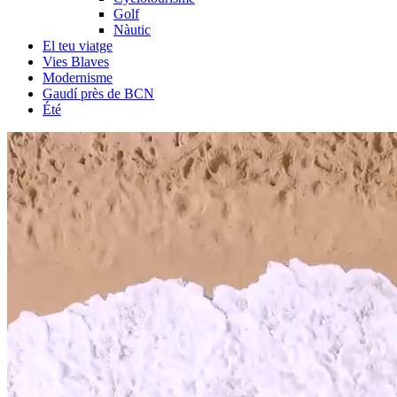
Golf
Nàutic
El teu viatge
Vies Blaves
Modernisme
Gaudí près de BCN
Été