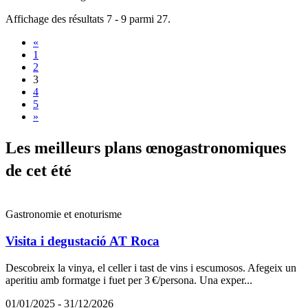
Affichage des résultats 7 - 9 parmi 27.
«
1
2
3
4
5
»
Les meil
leurs plans œnogastronomiques
de cet été
Gastronomie et enoturisme
Visita i degustació AT Roca
Descobreix la vinya, el celler i tast de vins i escumosos. Afegeix un
aperitiu amb formatge i fuet per 3 €/persona. Una exper...
01/01/2025 - 31/12/2026