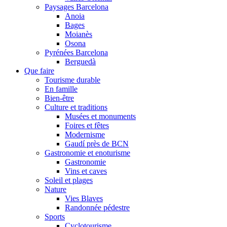
Paysages Barcelona
Anoia
Bages
Moianès
Osona
Pyrénées Barcelona
Berguedà
Que faire
Tourisme durable
En famille
Bien-être
Culture et traditions
Musées et monuments
Foires et fêtes
Modernisme
Gaudí près de BCN
Gastronomie et enoturisme
Gastronomie
Vins et caves
Soleil et plages
Nature
Vies Blaves
Randonnée pédestre
Sports
Cyclotourisme