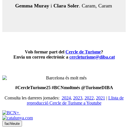
Gemma Muray
i
Clara Soler
. Caram, Caram
Vols formar part del
Cercle de Turisme
?
Envia un correu electrònic a
cercleturisme@diba.cat
#CercleTurisme25 #BCNmoltmés @TurismeDIBA
Consulta les darreres jornades:
2024
,
2023
,
2022
,
2021
|
Llista de
reproducció Cercle de Turisme a Youtube
fachleute