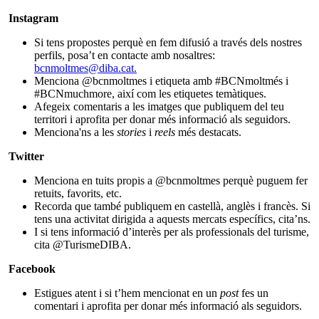
Instagram
Si tens propostes perquè en fem difusió a través dels
nostres
perfils, posa’t en contacte amb nosaltres:
bcnmoltmes@diba.cat
.
Menciona @bcnmoltmes i etiqueta amb #BCNmoltmés i
#BCNmuchmore, així com les etiquetes temàtiques.
Afegeix comentaris a les imatges que publiquem del teu
territori i aprofita per donar més informació als seguidors.
Menciona'ns a les
stories
i
reels
més destacats.
Twitter
Menciona en tuits propis a @bcnmoltmes perquè puguem fer
retuits, favorits, etc.
Recorda que també publiquem en castellà, anglès i francès. Si
tens una activitat dirigida a aquests mercats específics, cita’ns.
I si tens informació d’interès per als professionals del turisme,
cita @TurismeDIBA.
Facebook
Estigues atent i si t’hem mencionat en un
post
fes un
comentari i aprofita per donar més informació als seguidors.