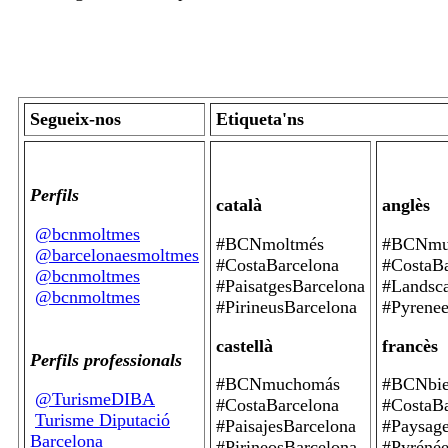
Segueix-nos
Etiqueta'ns
Perfils
català
anglès
@bcnmoltmes
#BCNmoltmés
#BCNmu
@barcelonaesmoltmes
#CostaBarcelona
#CostaBa
@bcnmoltmes
#PaisatgesBarcelona
#Landsc
@bcnmoltmes
#PirineusBarcelona
#Pyrenee
castellà
francès
Perfils professionals
#BCNmuchomás
#BCNbie
@TurismeDIBA
#CostaBarcelona
#CostaBa
Turisme Diputació
#PaisajesBarcelona
#Paysage
Barcelona
#PirineosBarcelona
#Pyrénée