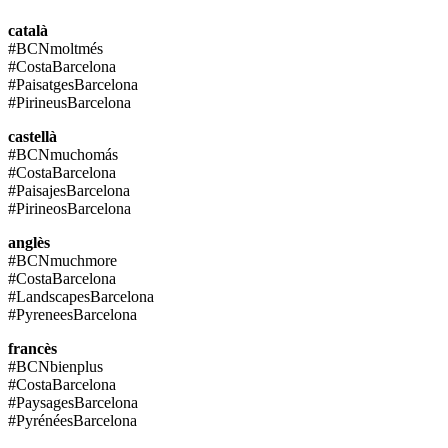
català
#BCNmoltmés
#CostaBarcelona
#PaisatgesBarcelona
#PirineusBarcelona
castellà
#BCNmuchomás
#CostaBarcelona
#PaisajesBarcelona
#PirineosBarcelona
anglès
#BCNmuchmore
#CostaBarcelona
#LandscapesBarcelona
#PyreneesBarcelona
francès
#BCNbienplus
#CostaBarcelona
#PaysagesBarcelona
#PyrénéesBarcelona