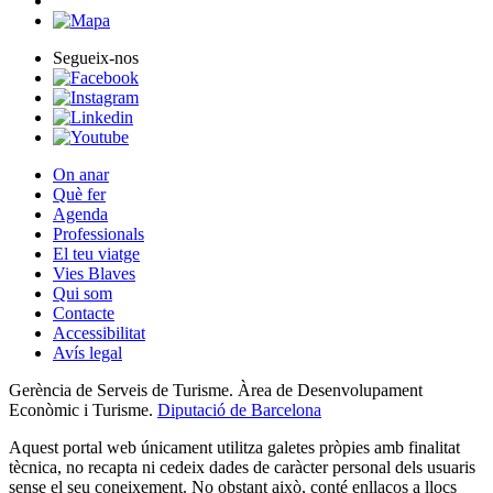
Segueix-nos
On anar
Què fer
Agenda
Professionals
El teu viatge
Vies Blaves
Qui som
Contacte
Accessibilitat
Avís legal
Gerència de Serveis de Turisme. Àrea de Desenvolupament
Econòmic i Turisme.
Diputació de Barcelona
Aquest portal web únicament utilitza galetes pròpies amb finalitat
tècnica, no recapta ni cedeix dades de caràcter personal dels usuaris
sense el seu coneixement. No obstant això, conté enllaços a llocs