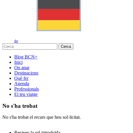
de
Cerca
Blog BCN+
Inici
On anar
Destinacions
Què fer
Agenda
Professionals
El teu viatge
No s'ha trobat
No s'ha trobat el recurs que heu sol·licitat.
Reviseu la url introduïda