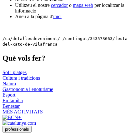
Utilitzeu el nostre
cercador
o
mapa web
per localitzar la
informació
Aneu a la pàgina d'
inici
/ca/detallesdeveniment/-/contingut/343573663/festa-
del-xato-de-vilafranca
Què vols
fer?
Sol i platges
Cultura i tradicions
Natura
Gastronomia i enoturisme
Esport
En família
Benestar
MÉS ACTIVITATS
professionals