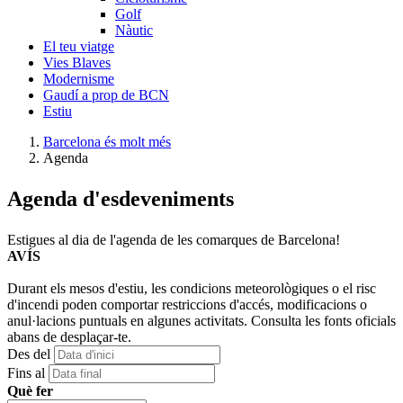
Golf
Nàutic
El teu viatge
Vies Blaves
Modernisme
Gaudí a prop de BCN
Estiu
Barcelona és molt més
Agenda
Agenda d
'esdeveniments
Estigues al dia de l'agenda de les comarques de Barcelona!
AVÍS
Durant els mesos d'estiu, les condicions meteorològiques o el risc
d'incendi poden comportar restriccions d'accés, modificacions o
anul·lacions puntuals en algunes activitats. Consulta les fonts oficials
abans de desplaçar-te.
Des del
Fins al
Què fer