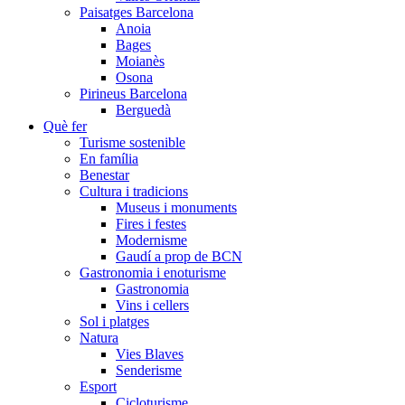
Paisatges Barcelona
Anoia
Bages
Moianès
Osona
Pirineus Barcelona
Berguedà
Què fer
Turisme sostenible
En família
Benestar
Cultura i tradicions
Museus i monuments
Fires i festes
Modernisme
Gaudí a prop de BCN
Gastronomia i enoturisme
Gastronomia
Vins i cellers
Sol i platges
Natura
Vies Blaves
Senderisme
Esport
Cicloturisme