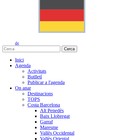
de
Cerca
Inici
Agenda
Activitats
Butlletí
Publicar a l'agenda
On anar
Destinacions
TOPS
Costa Barcelona
Alt Penedès
Baix Llobregat
Garraf
Maresme
Vallès Occidental
Vallès Oriental