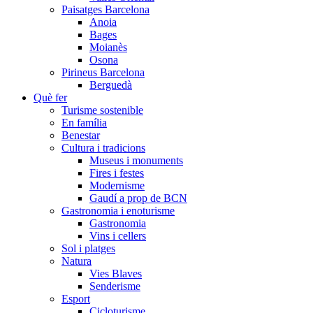
Paisatges Barcelona
Anoia
Bages
Moianès
Osona
Pirineus Barcelona
Berguedà
Què fer
Turisme sostenible
En família
Benestar
Cultura i tradicions
Museus i monuments
Fires i festes
Modernisme
Gaudí a prop de BCN
Gastronomia i enoturisme
Gastronomia
Vins i cellers
Sol i platges
Natura
Vies Blaves
Senderisme
Esport
Cicloturisme