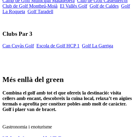
Camp de Golf Municipal Matadepera
Club de Golf Castellterçol
Club de Golf Montbrú-Moià
El Vallès Golf
Golf de Caldes
Golf
La Roqueta
Golf Taradell
Clubs Par 3
Can Cuyàs Golf
Escola de Golf HCP 1
Golf La Garriga
Més enllà del green
Combina el golf amb tot el que ofereix la destinació: visita
cellers amb encant, descobreix la cuina local, relaxa’t en aigües
termals o aprofita per conèixer pobles amb molt de caràcter.
Golf i plaer van de bracet.
Gastronomia i enoturisme