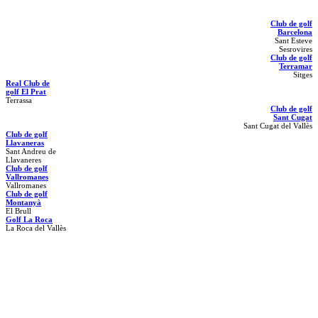
Club de golf
Barcelona
Sant Esteve
Sesrovires
Club de golf
Terramar
Sitges
Real Club de
golf El Prat
Terrassa
Club de golf
Sant Cugat
Sant Cugat del Vallès
Club de golf
Llavaneras
Sant Andreu de
Llavaneres
Club de golf
Vallromanes
Vallromanes
Club de golf
Montanyà
El Brull
Golf La Roca
La Roca del Vallès