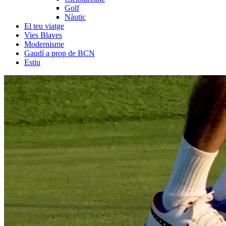
Golf
Nàutic
El teu viatge
Vies Blaves
Modernisme
Gaudí a prop de BCN
Estiu