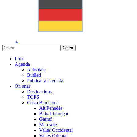
de
Cerca
Inici
Agenda
Activitats
Butlletí
Publicar a l'agenda
On anar
Destinacions
TOPS
Costa Barcelona
Alt Penedès
Baix Llobregat
Garraf
Maresme
Vallès Occidental
Vallès Oriental