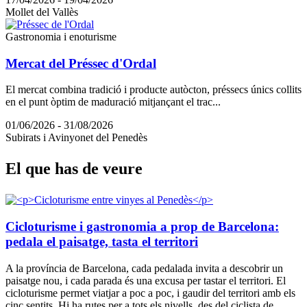
Mollet del Vallès
Gastronomia i enoturisme
Mercat del Préssec d'Ordal
El mercat combina tradició i producte autòcton, préssecs únics collits
en el punt òptim de maduració mitjançant el trac...
01/06/2026 - 31/08/2026
Subirats i Avinyonet del Penedès
El que h
as de veure
Cicloturisme i gastronomia a prop de Barcelona:
pedala el paisatge, tasta el territori
A la província de Barcelona, cada pedalada invita a descobrir un
paisatge nou, i cada parada és una excusa per tastar el territori. El
cicloturisme permet viatjar a poc a poc, i gaudir del territori amb els
cinc sentits. Hi ha rutes per a tots els nivells, des del ciclista de