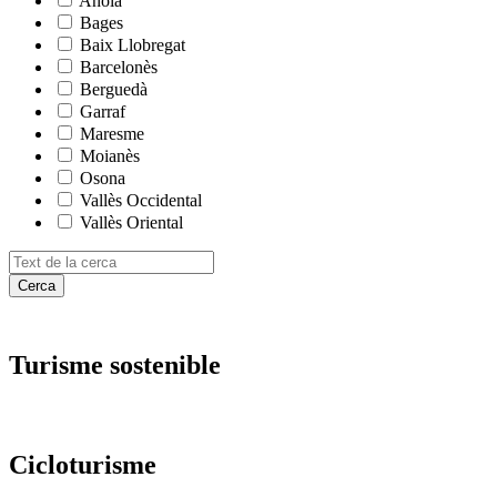
Anoia
Bages
Baix Llobregat
Barcelonès
Berguedà
Garraf
Maresme
Moianès
Osona
Vallès Occidental
Vallès Oriental
Cerca
Turisme
sostenible
Ciclotur
isme