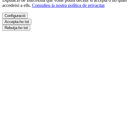
Diputació de Barcelona que vostè podrà decidir si accepta o no quan
accedeixi a ells.
Consulteu la nostra política de privacitat
Configuració
Accepta-ho tot
Rebutja-ho tot