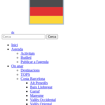
de
Cerca
Inici
Agenda
Activitats
Butlletí
Publicar a l'agenda
On anar
Destinacions
TOPS
Costa Barcelona
Alt Penedès
Baix Llobregat
Garraf
Maresme
Vallès Occidental
Vallès Oriental