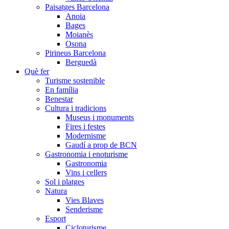
Paisatges Barcelona
Anoia
Bages
Moianès
Osona
Pirineus Barcelona
Berguedà
Què fer
Turisme sostenible
En família
Benestar
Cultura i tradicions
Museus i monuments
Fires i festes
Modernisme
Gaudí a prop de BCN
Gastronomia i enoturisme
Gastronomia
Vins i cellers
Sol i platges
Natura
Vies Blaves
Senderisme
Esport
Cicloturisme