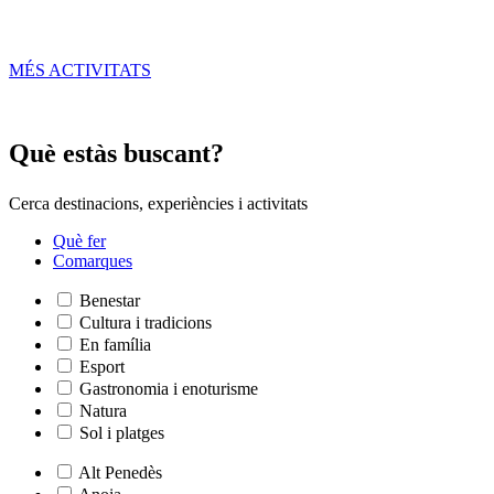
MÉS ACTIVITATS
Què està
s buscant?
Cerca destinacions, experiències i activitats
Què fer
Comarques
Benestar
Cultura i tradicions
En família
Esport
Gastronomia i enoturisme
Natura
Sol i platges
Alt Penedès