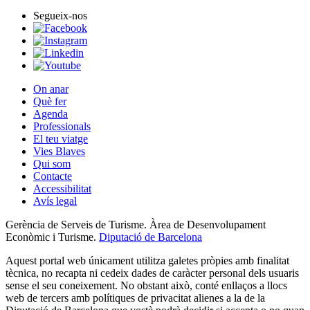
Segueix-nos
On anar
Què fer
Agenda
Professionals
El teu viatge
Vies Blaves
Qui som
Contacte
Accessibilitat
Avís legal
Gerència de Serveis de Turisme. Àrea de Desenvolupament
Econòmic i Turisme.
Diputació de Barcelona
Aquest portal web únicament utilitza galetes pròpies amb finalitat
tècnica, no recapta ni cedeix dades de caràcter personal dels usuaris
sense el seu coneixement. No obstant això, conté enllaços a llocs
web de tercers amb polítiques de privacitat alienes a la de la