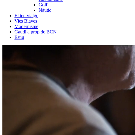
Golf
Nàutic
El teu viatge
Vies Blaves
Modernisme
Gaudí a prop de BCN
Estiu