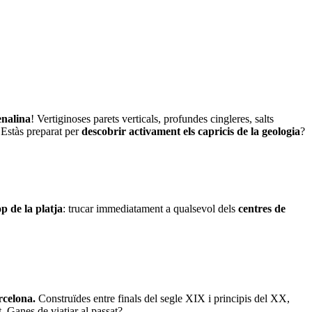
enalina
! Vertiginoses parets verticals, profundes cingleres, salts
. Estàs preparat per
descobrir activament els capricis de la geologia
?
p de la platja
: trucar immediatament a qualsevol dels
centres de
rcelona.
Construïdes entre finals del segle XIX i principis del XX,
. Ganes de viatjar al passat?