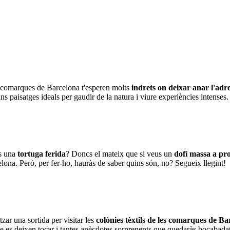
es comarques de Barcelona t'esperen molts
indrets on deixar anar l'adr
ns paisatges ideals per gaudir de la natura i viure experiències intenses
es una
tortuga ferida
? Doncs el mateix que si veus un
dofí massa a pro
na. Però, per fer-ho, hauràs de saber quins són, no? Segueix llegint!
zar una sortida per visitar les
colònies tèxtils de les comarques de Ba
e es deixen tocar i tantes anècdotes sorprenents que quedaràs bocabadat