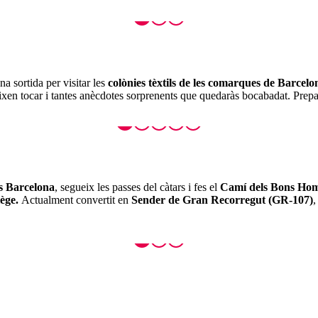
na sortida per visitar les
colònies tèxtils de les comarques de Barcelo
ixen tocar i tantes anècdotes sorprenents que quedaràs bocabadat. Prepar
s Barcelona
, segueix les passes del càtars i fes el
Camí dels Bons Ho
ège.
Actualment convertit en
Sender de Gran Recorregut (GR-107)
,