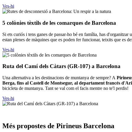
Ves-hi
5 colòni
es tèxtils de les comarques de Barcelona
Si ets curiós i tens ganes de passar-ho bé en família, has d'organitzar u
estan plenes de màquines que es poden fer funcionar, teixits que es de
Ves-hi
Ruta del
Camí dels Càtars (GR-107) a Barcelona
Una alternativa a les destinacions de muntanya de sempre? A
Pirineu
Berga, fins al Castell de Montsegur, al departament francés d'Ari
bicicleta de muntanya. Tant se val com el facis mentre no te'l perdis!
Ves-hi
Més prop
ostes de Pirineus Barcelona