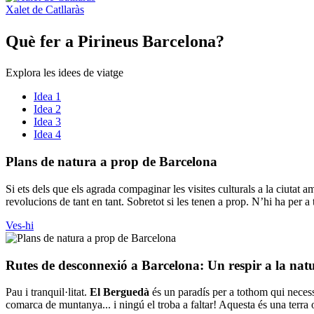
Xalet de Catllaràs
Què fer
a Pirineus Barcelona?
Explora les idees de viatge
Idea 1
Idea 2
Idea 3
Idea 4
Plans de
natura a prop de Barcelona
Si ets dels que els agrada compaginar les visites culturals a la ciutat 
revolucions de tant en tant. Sobretot si les tenen a prop. N’hi ha per a t
Ves-hi
Rutes de
desconnexió a Barcelona: Un respir a la nat
Pau i tranquil·litat.
El Berguedà
és un paradís per a tothom qui necessi
comarca de muntanya... i ningú el troba a faltar! Aquesta és una terr