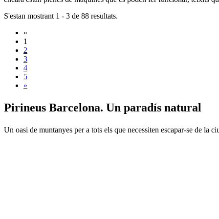
S'estan mostrant 1 - 3 de 88 resultats.
«
1
2
3
4
5
»
Pirineus
Barcelona. Un paradís natural
Un oasi de muntanyes per a tots els que necessiten escapar-se de la ciut