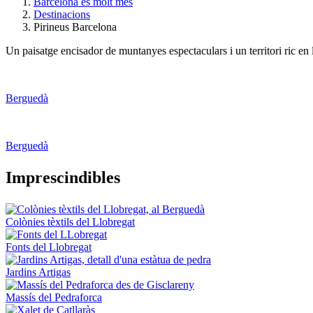
Barcelona és molt més
Destinacions
Pirineus Barcelona
Un paisatge encisador de muntanyes espectaculars i un territori ric en lle
Berguedà
Berguedà
Impresci
ndibles
Colònies tèxtils del Llobregat
Fonts del Llobregat
Jardins Artigas
Massís del Pedraforca