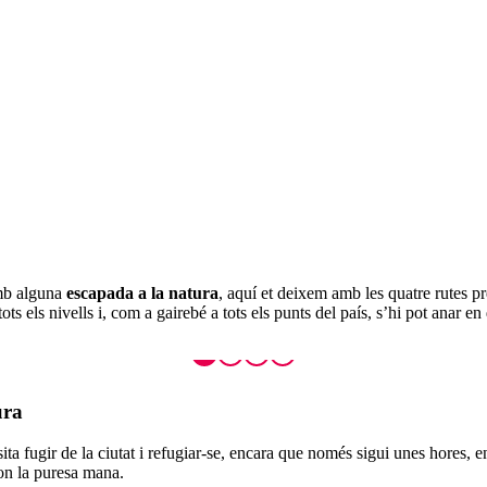
amb alguna
escapada a la natura
, aquí et deixem amb les quatre rutes pr
ots els nivells i, com a gairebé a tots els punts del país, s’hi pot anar en
ura
ta fugir de la ciutat i refugiar-se, encara que només sigui unes hores, 
a on la puresa mana.