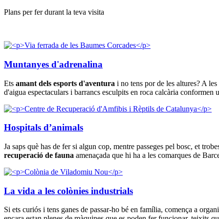
Plans per fer durant la teva visita
Muntanyes d'adrenalina
Ets
amant dels esports d'aventura
i no tens por de les altures? A l
d'aigua espectaculars i barrancs esculpits en roca calcària conformen u
Hospitals d’animals
Ja saps què has de fer si algun cop, mentre passeges pel bosc, et trob
recuperació de fauna
amenaçada que hi ha a les comarques de Barcelo
La vida a les colònies industrials
Si ets curiós i tens ganes de passar-ho bé en família, comença a organit
encara estan plenes de màquines que es poden fer funcionar, teixits qu