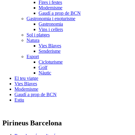
Fires i festes
Modernisme
Gaudí a prop de BCN
Gastronomia i enoturisme
Gastronomia
Vins i cellers
Sol i platges
Natura
Vies Blaves
Senderisme
Esport
Cicloturisme
Golf
Nàutic
El teu viatge
Vies Blaves
Modernisme
Gaudí a prop de BCN
Estiu
Pirineus Barcelona