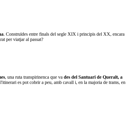
na
. Construïdes entre finals del segle XIX i principis del XX, encara
at per viatjar al passat?
mes
, una ruta transpirinenca que va
des del Santuari de Queralt, a
 l'itinerari es pot cobrir a peu, amb cavall i, en la majoria de trams, en