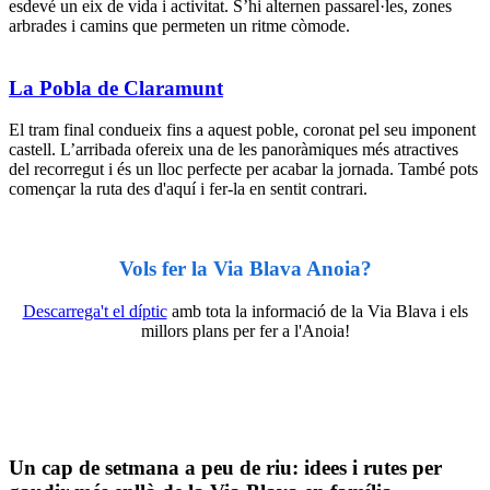
esdevé un eix de vida i activitat. S’hi alternen passarel·les, zones
arbrades i camins que permeten un ritme còmode.
La Pobla de Claramunt
El tram final condueix fins a aquest poble, coronat pel seu imponent
castell. L’arribada ofereix una de les panoràmiques més atractives
del recorregut i és un lloc perfecte per acabar la jornada. També pots
començar la ruta des d'aquí i fer-la en sentit contrari.
Vols fer la Via Blava Anoia?
Descarrega't el díptic
amb tota la informació de la Via Blava i els
millors plans per fer a l'Anoia!
Un cap d
e setmana a peu de riu: idees i rutes per