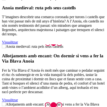
Anoia me
dieval: ruta pels seus castells
T’imagines descobrir una comarca coronada per turons i castells que
han vist passar més de mil anys d’història? A l’Anoia, els castells no
són només testimonis del passat: són miradors que amaguen
llegendes, arquitectura majestuosa i paisatges que trenquen el silenci
del temps.
Visualitzar
Allotjam
ents amb encant: On dormir si vens a fer la
Via Blava Anoia
Fer la Via Blava d’Anoia és molt més que caminar o pedalar seguint
el riu: és submergir-te en la vida tranquil·la dels pobles, tastar la
cuina de proximitat i dormir en llocs que et faran sentir com a casa.
Tant si busques el silenci d’una masia de pedra, el confort d’un hotel
amb vistes o l’ambient acollidor d’un alberg, aquí trobaràs el teu
racó perfecte per descansar.
Visualitzar