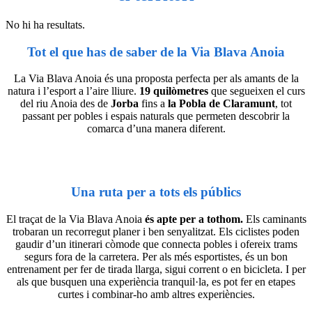
No hi ha resultats.
Tot el que has de saber de la Via Blava Anoia
La Via Blava Anoia
és una proposta perfecta per als amants de la
natura i l’esport a l’aire lliure.
19 quilòmetres
que segueixen el curs
del riu Anoia des de
Jorba
fins a
la Pobla de Claramunt
, tot
passant per pobles i espais naturals que permeten descobrir la
comarca d’una manera diferent.
Una ruta per a tots els públics
El traçat de la Via Blava Anoia
és apte per a tothom.
Els caminants
trobaran un recorregut planer i ben senyalitzat. Els ciclistes poden
gaudir d’un itinerari còmode que connecta pobles i ofereix trams
segurs fora de la carretera. Per als més esportistes, és un bon
entrenament per fer de tirada llarga, sigui corrent o en bicicleta. I per
als que busquen una experiència tranquil·la, es pot fer en etapes
curtes i combinar-ho amb altres experiències.