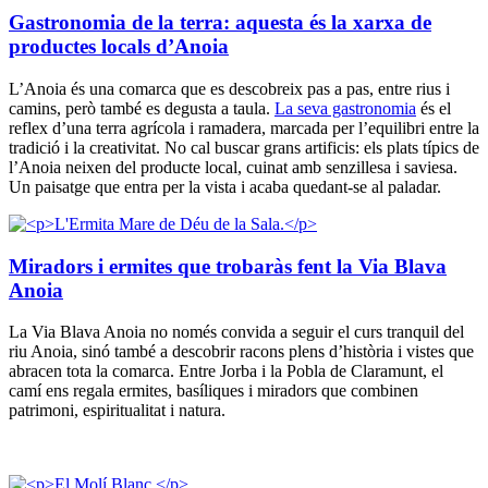
Gastronomia de la terra: aquesta és la xarxa de
productes locals d’Anoia
L’Anoia és una comarca que es descobreix pas a pas, entre rius i
camins, però també es degusta a taula.
La seva gastronomia
és el
reflex d’una terra agrícola i ramadera, marcada per l’equilibri entre la
tradició i la creativitat. No cal buscar grans artificis: els plats típics de
l’Anoia neixen del producte local, cuinat amb senzillesa i saviesa.
Un paisatge que entra per la vista i acaba quedant-se al paladar.
Miradors i ermites que trobaràs fent la Via Blava
Anoia
La Via Blava Anoia no només convida a seguir el curs tranquil del
riu Anoia, sinó també a descobrir racons plens d’història i vistes que
abracen tota la comarca. Entre Jorba i la Pobla de Claramunt, el
camí ens regala ermites, basíliques i miradors que combinen
patrimoni, espiritualitat i natura.