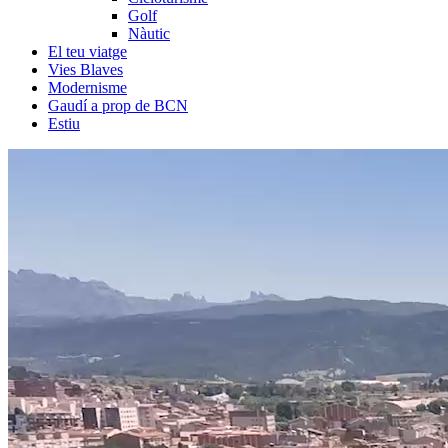
Golf
Nàutic
El teu viatge
Vies Blaves
Modernisme
Gaudí a prop de BCN
Estiu