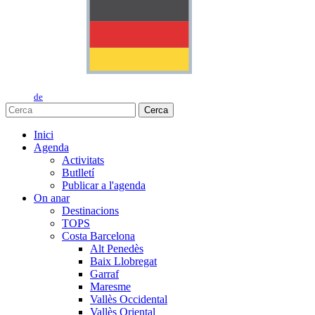
de
Cerca
Inici
Agenda
Activitats
Butlletí
Publicar a l'agenda
On anar
Destinacions
TOPS
Costa Barcelona
Alt Penedès
Baix Llobregat
Garraf
Maresme
Vallès Occidental
Vallès Oriental