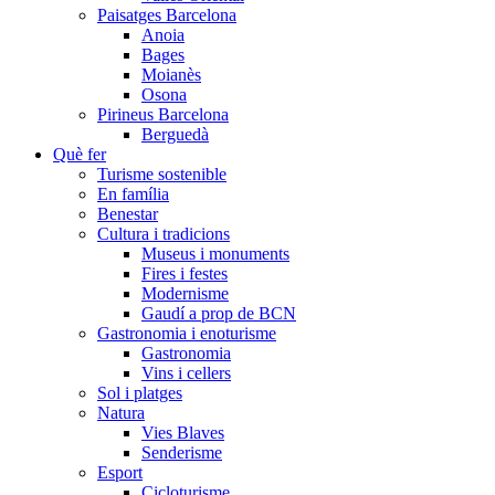
Paisatges Barcelona
Anoia
Bages
Moianès
Osona
Pirineus Barcelona
Berguedà
Què fer
Turisme sostenible
En família
Benestar
Cultura i tradicions
Museus i monuments
Fires i festes
Modernisme
Gaudí a prop de BCN
Gastronomia i enoturisme
Gastronomia
Vins i cellers
Sol i platges
Natura
Vies Blaves
Senderisme
Esport
Cicloturisme