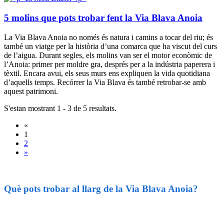
5 molins que pots trobar fent la Via Blava Anoia
La Via Blava Anoia no només és natura i camins a tocar del riu; és
també un viatge per la història d’una comarca que ha viscut del curs
de l’aigua. Durant segles, els molins van ser el motor econòmic de
l’Anoia: primer per moldre gra, després per a la indústria paperera i
tèxtil. Encara avui, els seus murs ens expliquen la vida quotidiana
d’aquells temps. Recórrer la Via Blava és també retrobar-se amb
aquest patrimoni.
S'estan mostrant 1 - 3 de 5 resultats.
«
1
2
»
Què pots trobar al llarg de la Via Blava Anoia?