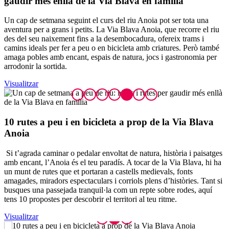
gaudir més enllà de la Via Blava en família
Un cap de setmana seguint el curs del riu Anoia pot ser tota una
aventura per a grans i petits. La Via Blava Anoia, que recorre el riu
des del seu naixement fins a la desembocadura, ofereix trams i
camins ideals per fer a peu o en bicicleta amb criatures. Però també
amaga pobles amb encant, espais de natura, jocs i gastronomia per
arrodonir la sortida.
Visualitzar
10 rutes
a peu i en bicicleta a prop de la Via Blava
Anoia
Si t’agrada caminar o pedalar envoltat de natura, història i paisatges
amb encant, l’Anoia és el teu paradís. A tocar de la Via Blava, hi ha
un munt de rutes que et portaran a castells medievals, fonts
amagades, miradors espectaculars i corriols plens d’històries. Tant si
busques una passejada tranquil·la com un repte sobre rodes, aquí
tens 10 propostes per descobrir el territori al teu ritme.
Visualitzar