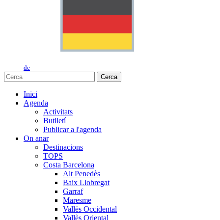
de
Cerca
Inici
Agenda
Activitats
Butlletí
Publicar a l'agenda
On anar
Destinacions
TOPS
Costa Barcelona
Alt Penedès
Baix Llobregat
Garraf
Maresme
Vallès Occidental
Vallès Oriental