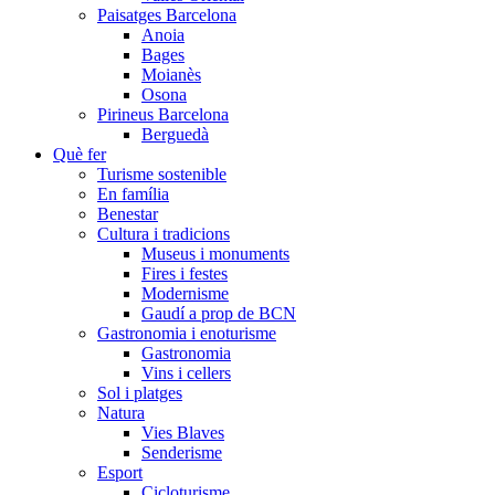
Paisatges Barcelona
Anoia
Bages
Moianès
Osona
Pirineus Barcelona
Berguedà
Què fer
Turisme sostenible
En família
Benestar
Cultura i tradicions
Museus i monuments
Fires i festes
Modernisme
Gaudí a prop de BCN
Gastronomia i enoturisme
Gastronomia
Vins i cellers
Sol i platges
Natura
Vies Blaves
Senderisme
Esport
Cicloturisme