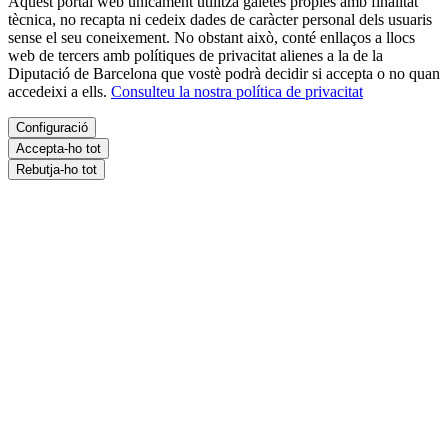
Aquest portal web únicament utilitza galetes pròpies amb finalitat
tècnica, no recapta ni cedeix dades de caràcter personal dels usuaris
sense el seu coneixement. No obstant això, conté enllaços a llocs
web de tercers amb polítiques de privacitat alienes a la de la
Diputació de Barcelona que vostè podrà decidir si accepta o no quan
accedeixi a ells.
Consulteu la nostra política de privacitat
Configuració
Accepta-ho tot
Rebutja-ho tot