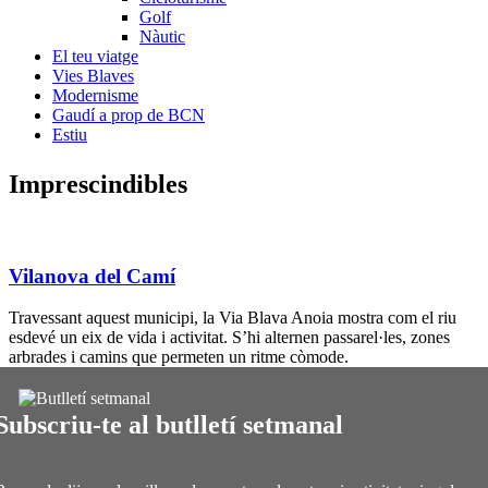
Golf
Nàutic
El teu viatge
Vies Blaves
Modernisme
Gaudí a prop de BCN
Estiu
Impresci
ndibles
Vilanova del Camí
Travessant aquest municipi, la Via Blava Anoia mostra com el riu
esdevé un eix de vida i activitat. S’hi alternen passarel·les, zones
arbrades i camins que permeten un ritme còmode.
Subscriu-te al butlletí setmanal