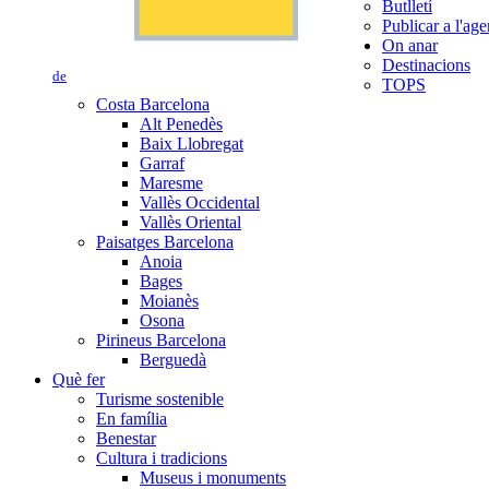
Butlletí
Publicar a l'ag
On anar
Destinacions
de
TOPS
Costa Barcelona
Alt Penedès
Baix Llobregat
Garraf
Maresme
Vallès Occidental
Vallès Oriental
Paisatges Barcelona
Anoia
Bages
Moianès
Osona
Pirineus Barcelona
Berguedà
Què fer
Turisme sostenible
En família
Benestar
Cultura i tradicions
Museus i monuments