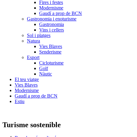
Fires i festes
Modernisme
Gaudí a prop de BCN
Gastronomia i enoturisme
Gastronomia
Vins i cellers
Sol i platges
Natura
Vies Blaves
Senderisme
Esport
Cicloturisme
Golf
Nàutic
El teu viatge
Vies Blaves
Modernisme
Gaudí a prop de BCN
Estiu
Turisme sostenible