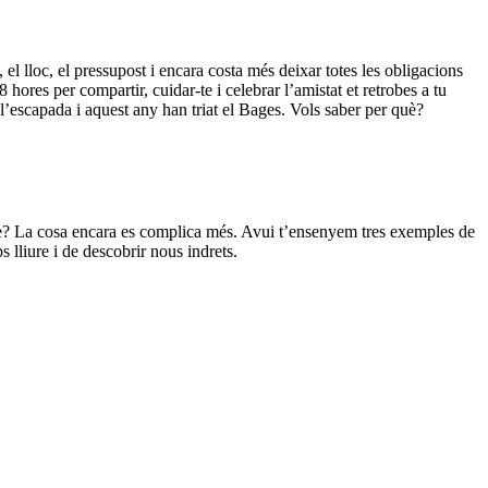
l lloc, el pressupost i encara costa més deixar totes les obligacions
 hores per compartir, cuidar-te i celebrar l’amistat et retrobes a tu
 l’escapada i aquest any han triat el Bages. Vols saber per què?
sme? La cosa encara es complica més. Avui t’ensenyem tres exemples de
lliure i de descobrir nous indrets.