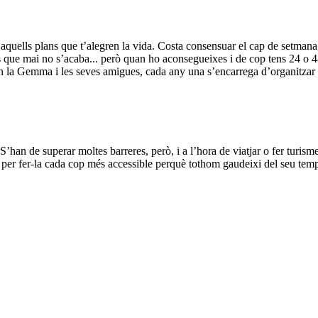
uells plans que t’alegren la vida. Costa consensuar el cap de setmana, e
dents que mai no s’acaba... però quan ho aconsegueixes i de cop tens 24 o 48
 fan la Gemma i les seves amigues, cada any una s’encarrega d’organitzar
’han de superar moltes barreres, però, i a l’hora de viatjar o fer turi
per fer-la cada cop més accessible perquè tothom gaudeixi del seu temps 