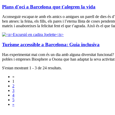
Plans d'oci a Barcelona que t'alegren la vida
Aconseguir escapar-te amb els amics o amigues un parell de dies és d’aq
ben ateses: la feina, els fills, els pares i l’eterna llista de coses pen
mateix i assaboreixes la felicitat fent el que t’agrada. Això és el que
Turisme accessible a Barcelona: Guia inclusiva
Has experimentat mai com és un dia amb alguna diversitat funcional? S
pobles i empreses Biosphere a Osona que han adaptat la seva activitat 
S'estan mostrant 1 - 3 de 24 resultats.
«
1
2
3
4
5
»