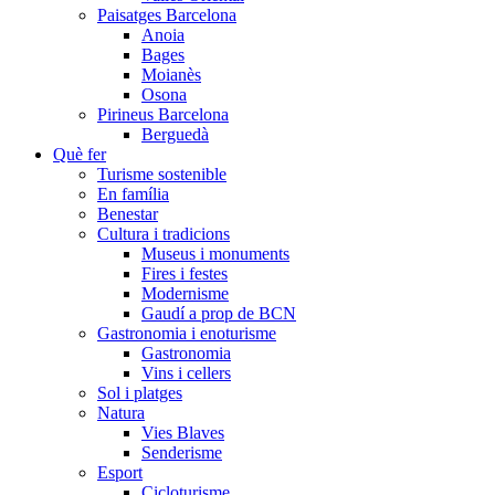
Paisatges Barcelona
Anoia
Bages
Moianès
Osona
Pirineus Barcelona
Berguedà
Què fer
Turisme sostenible
En família
Benestar
Cultura i tradicions
Museus i monuments
Fires i festes
Modernisme
Gaudí a prop de BCN
Gastronomia i enoturisme
Gastronomia
Vins i cellers
Sol i platges
Natura
Vies Blaves
Senderisme
Esport
Cicloturisme