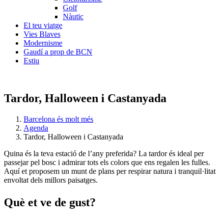
Golf
Nàutic
El teu viatge
Vies Blaves
Modernisme
Gaudí a prop de BCN
Estiu
Tardor, Halloween i Castanyada
Barcelona és molt més
Agenda
Tardor, Halloween i Castanyada
Quina és la teva estació de l’any preferida? La tardor és ideal per
passejar pel bosc i admirar tots els colors que ens regalen les fulles.
Aquí et proposem un munt de plans per respirar natura i tranquil·litat
envoltat dels millors paisatges.
Què et v
e de gust?