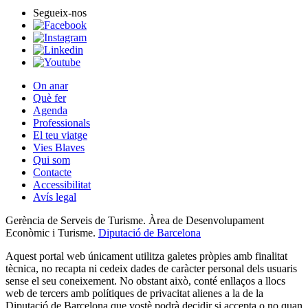
Segueix-nos
On anar
Què fer
Agenda
Professionals
El teu viatge
Vies Blaves
Qui som
Contacte
Accessibilitat
Avís legal
Gerència de Serveis de Turisme. Àrea de Desenvolupament
Econòmic i Turisme.
Diputació de Barcelona
Aquest portal web únicament utilitza galetes pròpies amb finalitat
tècnica, no recapta ni cedeix dades de caràcter personal dels usuaris
sense el seu coneixement. No obstant això, conté enllaços a llocs
web de tercers amb polítiques de privacitat alienes a la de la
Diputació de Barcelona que vostè podrà decidir si accepta o no quan