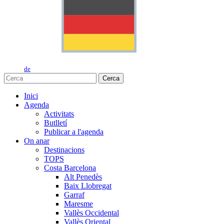
de
Cerca
Inici
Agenda
Activitats
Butlletí
Publicar a l'agenda
On anar
Destinacions
TOPS
Costa Barcelona
Alt Penedès
Baix Llobregat
Garraf
Maresme
Vallès Occidental
Vallès Oriental