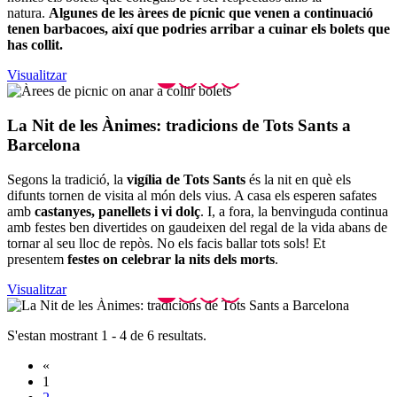
natura.
Algunes de les àrees de pícnic que venen a continuació
tenen barbacoes, així que podries arribar a cuinar els bolets que
has collit.
Visualitzar
La Nit d
e les Ànimes: tradicions de Tots Sants a
Barcelona
Segons la tradició, la
vigília de Tots Sants
és la nit en què els
difunts tornen de visita al món dels vius. A casa els esperen safates
amb
castanyes, panellets i vi dolç
. I, a fora, la benvinguda continua
amb festes ben divertides on gaudeixen del regal de la vida abans de
tornar al seu lloc de repòs. No els facis ballar tots sols! Et
presentem
festes on celebrar la nits dels morts
.
Visualitzar
S'estan mostrant 1 - 4 de 6 resultats.
«
1