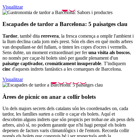
Visualitzar
Escapade
s de tardor a Barcelona: 5 paisatges clau
Tardor
, també dita
rerevera
, la fresca comença a omplir l'ambient i
la llum declina cada jorn més prest. Són els dies en què molts arbres
van despullant-se del fullam, o tinten les copes d'ocres i vermells.
Sens dubte, un moment extraordinari per fer
una visita als boscos
,
no només per caçar-hi bolets sinó per gaudir plenament d'un
paisatge captivador, cromàticament insuperable
. T'indiquem
cinc
d'aquests indrets fantàstics a les comarques de Barcelona.
Visualitzar
Àrees de
picnic on anar a collir bolets
Un dels majors secrets dels catalans són les coordenades on, cada
tardor, les famílies surten a collir o caçar els bolets. Aquí et
descobrim alguns indrets que són propicis per trobar-ne als peus dels
arbres, això sí, no podem garantir que n'hi hagi perquè els bolets
depenen de factors varis climatològics i de l'entorn. Recorda collir
només els bolets que coneguis bé i ser respectuós amb la