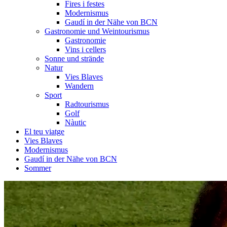
Fires i festes
Modernismus
Gaudí in der Nähe von BCN
Gastronomie und Weintourismus
Gastronomie
Vins i cellers
Sonne und strände
Natur
Vies Blaves
Wandern
Sport
Radtourismus
Golf
Nàutic
El teu viatge
Vies Blaves
Modernismus
Gaudí in der Nähe von BCN
Sommer