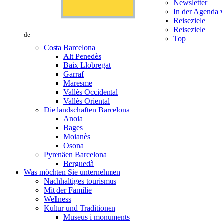
Newsletter
In der Agenda v
Reiseziele
Reiseziele
de
Top
Costa Barcelona
Alt Penedès
Baix Llobregat
Garraf
Maresme
Vallès Occidental
Vallès Oriental
Die landschaften Barcelona
Anoia
Bages
Moianès
Osona
Pyrenäen Barcelona
Berguedà
Was möchten Sie unternehmen
Nachhaltiges tourismus
Mit der Familie
Wellness
Kultur und Traditionen
Museus i monuments