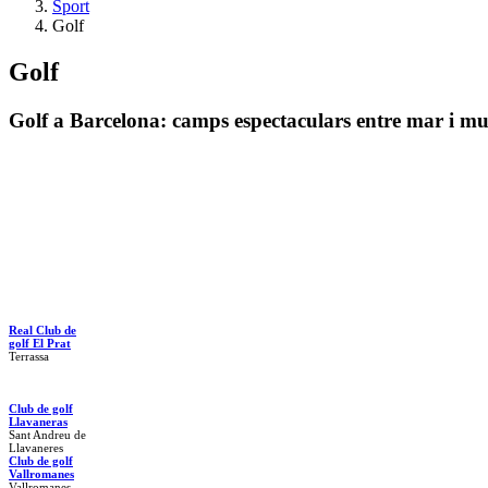
Sport
Golf
Golf
Golf a Barcelona: camps espectaculars entre mar i m
Real Club de
golf El Prat
Terrassa
Club de golf
Llavaneras
Sant Andreu de
Llavaneres
Club de golf
Vallromanes
Vallromanes