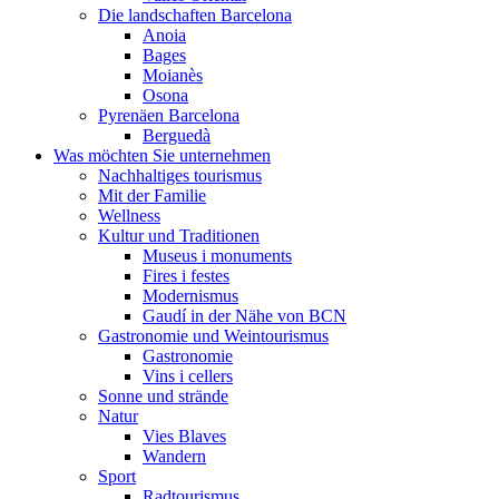
Die landschaften Barcelona
Anoia
Bages
Moianès
Osona
Pyrenäen Barcelona
Berguedà
Was möchten Sie unternehmen
Nachhaltiges tourismus
Mit der Familie
Wellness
Kultur und Traditionen
Museus i monuments
Fires i festes
Modernismus
Gaudí in der Nähe von BCN
Gastronomie und Weintourismus
Gastronomie
Vins i cellers
Sonne und strände
Natur
Vies Blaves
Wandern
Sport
Radtourismus