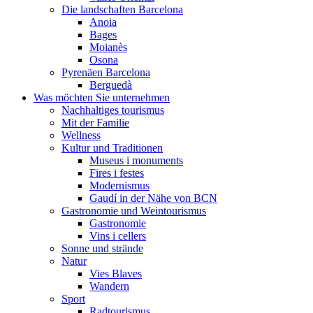
Die landschaften Barcelona
Anoia
Bages
Moianès
Osona
Pyrenäen Barcelona
Berguedà
Was möchten Sie unternehmen
Nachhaltiges tourismus
Mit der Familie
Wellness
Kultur und Traditionen
Museus i monuments
Fires i festes
Modernismus
Gaudí in der Nähe von BCN
Gastronomie und Weintourismus
Gastronomie
Vins i cellers
Sonne und strände
Natur
Vies Blaves
Wandern
Sport
Radtourismus