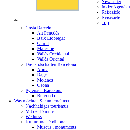
Newsletter
In der Agenda v
Reiseziele
Reiseziele
de
Top
Costa Barcelona
Alt Penedès
Baix Llobregat
Garraf
Maresme
Vallès Occidental
Vallès Oriental
Die landschaften Barcelona
Anoia
Bages
Moianès
Osona
Pyrenäen Barcelona
Berguedà
Was möchten Sie unternehmen
Nachhaltiges tourismus
Mit der Familie
Wellness
Kultur und Traditionen
Museus i monuments