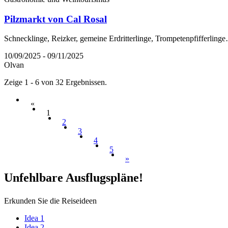
Pilzmarkt von Cal Rosal
Schnecklinge, Reizker, gemeine Erdritterlinge, Trompetenpfifferling
10/09/2025 - 09/11/2025
Olvan
Zeige 1 - 6 von 32 Ergebnissen.
«
1
2
3
4
5
»
Unfehlba
re Ausflugspläne!
Erkunden Sie die Reiseideen
Idea 1
Idea 2