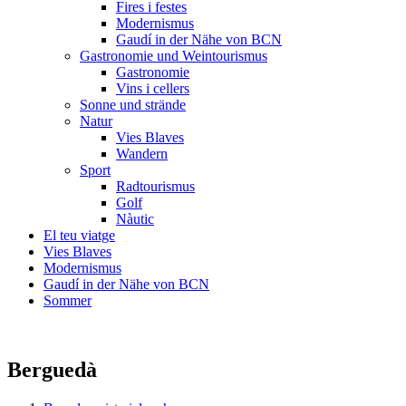
Fires i festes
Modernismus
Gaudí in der Nähe von BCN
Gastronomie und Weintourismus
Gastronomie
Vins i cellers
Sonne und strände
Natur
Vies Blaves
Wandern
Sport
Radtourismus
Golf
Nàutic
El teu viatge
Vies Blaves
Modernismus
Gaudí in der Nähe von BCN
Sommer
Berguedà