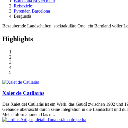
Barcelona ist viel mehr
Reiseziele
Pyrenäen Barcelona
Berguedà
Bezaubernde Landschaften, spektakuläre Orte, ein Bergland voller 
Highligh
ts
Xalet de Catllaràs
Das Xalet del Catllaràs ist ein Werk, das Gaudí zwischen 1902 und 19
Gebäude überrascht durch seine Integration in die Landschaft und du
Mehr Informationen: Das n...