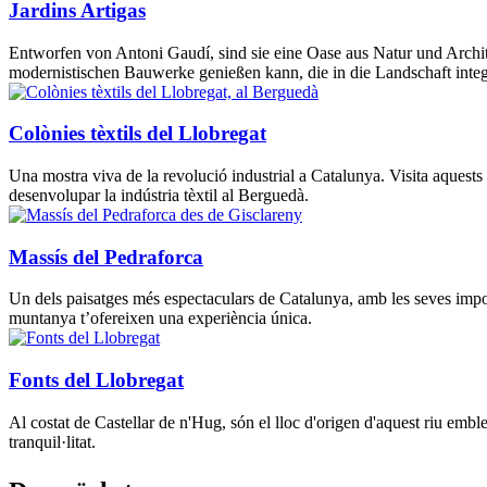
Jardins Artigas
Entworfen von Antoni Gaudí, sind sie eine Oase aus Natur und Archite
modernistischen Bauwerke genießen kann, die in die Landschaft integr
Colònies tèxtils del Llobregat
Una mostra viva de la revolució industrial a Catalunya. Visita aquests 
desenvolupar la indústria tèxtil al Berguedà.
Massís del Pedraforca
Un dels paisatges més espectaculars de Catalunya, amb les seves impone
muntanya t’ofereixen una experiència única.
Fonts del Llobregat
Al costat de Castellar de n'Hug, són el lloc d'origen d'aquest riu emble
tranquil·litat.