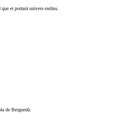
al que et portarà univers endins.
ola de Berguedà.