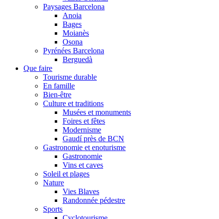
Paysages Barcelona
Anoia
Bages
Moianès
Osona
Pyrénées Barcelona
Berguedà
Que faire
Tourisme durable
En famille
Bien-être
Culture et traditions
Musées et monuments
Foires et fêtes
Modernisme
Gaudí près de BCN
Gastronomie et enoturisme
Gastronomie
Vins et caves
Soleil et plages
Nature
Vies Blaves
Randonnée pédestre
Sports
Cyclotourisme