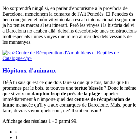
No sorprendrà ningú si, en parlar d'enoturisme a la província de
Barcelona, mencionem la comarca de l'Alt Penedès. El Penedès és
ben conegut en el món vitivinícola a escala internacional i segur que
ja ho tenies marcat al teu itinerari. Però les vinyes i la història del vi
a Barcelona no acaben allà, deixa'ns descobrir-te unes construccions
molt especials i unes vinyes que miren al mar des dels vessants de
les muntanyes.
Hôpitaux d'animaux
Déjà tu sais qu'est-ce que dois faire si quelque fois, tandis que tu
promènes par le bois, te trouves une
tortue blessée
? Donc le même
que si voix un
dauphin trop de près de la plage
: appeler
immédiatement à n'importe quel des
centres de récupération de
faune
menacée qu'il y a aux comarques de Barcelone. Mais, pour le
faire, devras savoir quels sont, ne? Il suit en lisant!
Affichage des résultats 1 - 3 parmi 99.
«
1