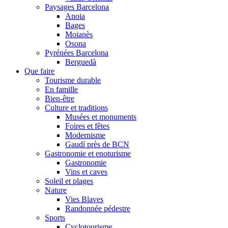
Paysages Barcelona
Anoia
Bages
Moianès
Osona
Pyrénées Barcelona
Berguedà
Que faire
Tourisme durable
En famille
Bien-être
Culture et traditions
Musées et monuments
Foires et fêtes
Modernisme
Gaudí près de BCN
Gastronomie et enoturisme
Gastronomie
Vins et caves
Soleil et plages
Nature
Vies Blaves
Randonnée pédestre
Sports
Cyclotourisme