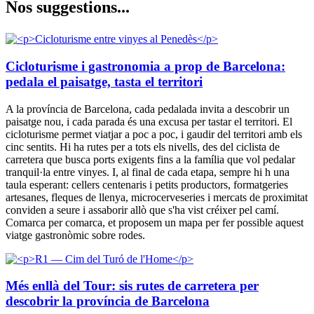
Nos sugg
estions...
Cicloturisme i gastronomia a prop de Barcelona:
pedala el paisatge, tasta el territori
A la província de Barcelona, cada pedalada invita a descobrir un
paisatge nou, i cada parada és una excusa per tastar el territori. El
cicloturisme permet viatjar a poc a poc, i gaudir del territori amb els
cinc sentits. Hi ha rutes per a tots els nivells, des del ciclista de
carretera que busca ports exigents fins a la família que vol pedalar
tranquil·la entre vinyes. I, al final de cada etapa, sempre hi h una
taula esperant: cellers centenaris i petits productors, formatgeries
artesanes, fleques de llenya, microcerveseries i mercats de proximitat
conviden a seure i assaborir allò que s'ha vist créixer pel camí.
Comarca per comarca, et proposem un mapa per fer possible aquest
viatge gastronòmic sobre rodes.
Més enllà del Tour: sis rutes de carretera per
descobrir la província de Barcelona