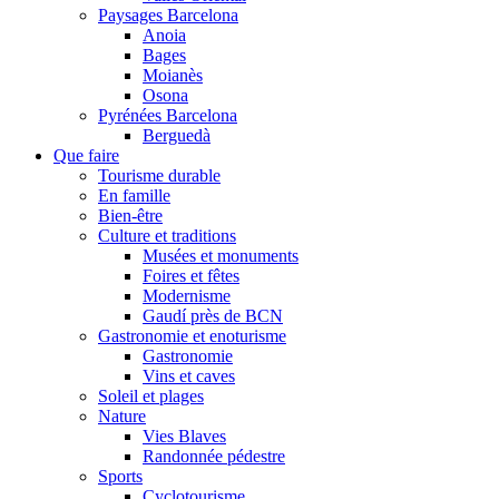
Paysages Barcelona
Anoia
Bages
Moianès
Osona
Pyrénées Barcelona
Berguedà
Que faire
Tourisme durable
En famille
Bien-être
Culture et traditions
Musées et monuments
Foires et fêtes
Modernisme
Gaudí près de BCN
Gastronomie et enoturisme
Gastronomie
Vins et caves
Soleil et plages
Nature
Vies Blaves
Randonnée pédestre
Sports
Cyclotourisme