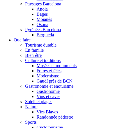
Paysages Barcelona
Anoia
Bages
Moianès
Osona
Pyrénées Barcelona
Berguedà
Que faire
Tourisme durable
En famille
Bien-être
Culture et traditions
Musées et monuments
Foires et fêtes
Modernisme
Gaudí près de BCN
Gastronomie et enoturisme
Gastronomie
Vins et caves
Soleil et plages
Nature
Vies Blaves
Randonnée pédestre
Sports
Cyclotourisme