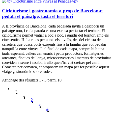
Cicloturisme i gastronomia a prop de Barcelona:
pedala el paisatge, tasta el territori
A la província de Barcelona, cada pedalada invita a descobrir un
paisatge nou, i cada parada és una excusa per tastar el territori. El
cicloturisme permet viatjar a poc a poc, i gaudir del territori amb els
cinc sentits. Hi ha rutes per a tots els nivells, des del ciclista de
carretera que busca ports exigents fins a la família que vol pedalar
tranquil·la entre vinyes. I, al final de cada etapa, sempre hi h una
taula esperant: cellers centenaris i petits productors, formatgeries
artesanes, fleques de llenya, microcerveseries i mercats de proximitat
conviden a seure i assaborir allò que s'ha vist créixer pel camí.
Comarca per comarca, et proposem un mapa per fer possible aquest
viatge gastronòmic sobre rodes.
Affichage des résultats 1 - 3 parmi 10.
«
1
2
3
4