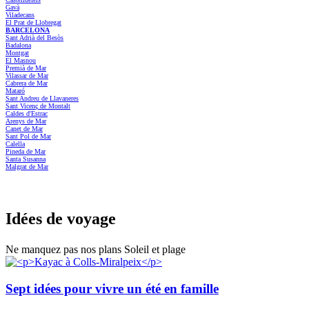
Gavà
Viladecans
El Prat de Llobregat
BARCELONA
Sant Adrià del Besòs
Badalona
Montgat
El Masnou
Premià de Mar
Vilassar de Mar
Cabrera de Mar
Mataró
Sant Andreu de Llavaneres
Sant Vicenç de Montalt
Caldes d'Estrac
Arenys de Mar
Canet de Mar
Sant Pol de Mar
Calella
Pineda de Mar
Santa Susanna
Malgrat de Mar
Idées de
voyage
Ne manquez pas nos plans Soleil et plage
Sept idées pour vivre un été en famille