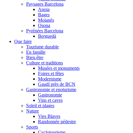
Paysages Barcelona
Anoia
Bages
Moianès
Osona
Pyrénées Barcelona
Berguedà
Que faire
Tourisme durable
En famille
Bien-être
Culture et traditions
Musées et monuments
Foires et fêtes
Modernisme
Gaudí près de BCN
Gastronomie et enoturisme
Gastronomie
Vins et caves
Soleil et plages
Nature
Vies Blaves
Randonnée pédestre
Sports
Cyclotourisme