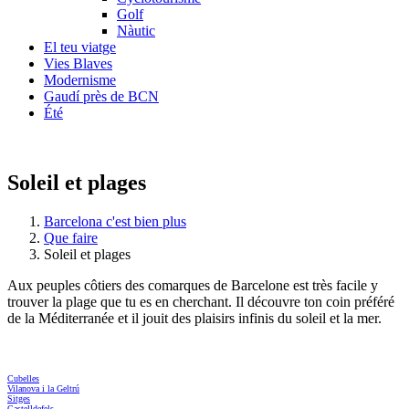
Golf
Nàutic
El teu viatge
Vies Blaves
Modernisme
Gaudí près de BCN
Été
Soleil et plages
Barcelona c'est bien plus
Que faire
Soleil et plages
Aux peuples côtiers des comarques de Barcelone est très facile y
trouver la plage que tu es en cherchant. Il découvre ton coin préféré
de la Méditerranée et il jouit des plaisirs infinis du soleil et la mer.
Cubelles
Vilanova i la Geltrú
Sitges
Castelldefels