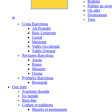
Bulletin
Publier au prog
Où aller
Destinations
de
Tops
Costa Barcelona
Alt Penedès
Baix Llobregat
Garraf
Maresme
Vallès Occidental
Vallès Oriental
Paysages Barcelona
Anoia
Bages
Moianès
Osona
Pyrénées Barcelona
Berguedà
Que faire
Tourisme durable
En famille
Bien-être
Culture et traditions
Musées et monuments