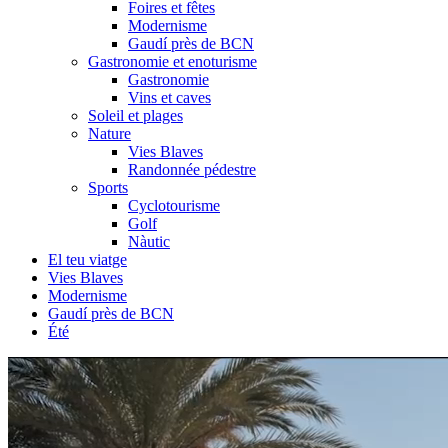
Foires et fêtes
Modernisme
Gaudí près de BCN
Gastronomie et enoturisme
Gastronomie
Vins et caves
Soleil et plages
Nature
Vies Blaves
Randonnée pédestre
Sports
Cyclotourisme
Golf
Nàutic
El teu viatge
Vies Blaves
Modernisme
Gaudí près de BCN
Été