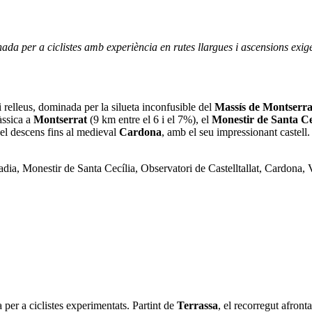
ada per a ciclistes amb experiència en rutes llargues i ascensions exige
relleus, dominada per la silueta inconfusible del
Massís de Montserra
àssica a
Montserrat
(9 km entre el 6 i el 7%), el
Monestir de Santa Ce
 el descens fins al medieval
Cardona
, amb el seu impressionant castell
dia, Monestir de Santa Cecília, Observatori de Castelltallat, Cardona, V
a per a ciclistes experimentats. Partint de
Terrassa
, el recorregut afron