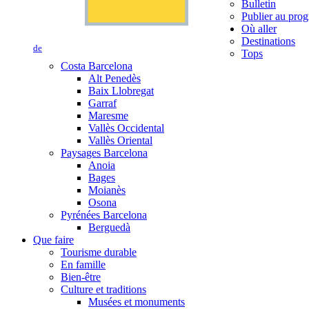
Bulletin
Publier au prog
Où aller
Destinations
de
Tops
Costa Barcelona
Alt Penedès
Baix Llobregat
Garraf
Maresme
Vallès Occidental
Vallès Oriental
Paysages Barcelona
Anoia
Bages
Moianès
Osona
Pyrénées Barcelona
Berguedà
Que faire
Tourisme durable
En famille
Bien-être
Culture et traditions
Musées et monuments