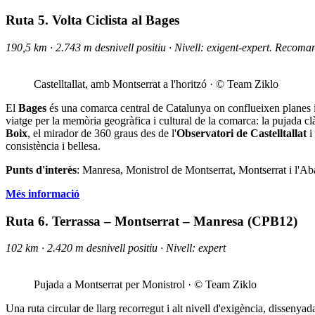
Ruta 5. Volta Ciclista al Bages
190,5 km · 2.743 m desnivell positiu · Nivell: exigent-expert. Recoman
Castelltallat, amb Montserrat a l'horitzó · © Team Ziklo
El
Bages
és una comarca central de Catalunya on conflueixen planes i 
viatge per la memòria geogràfica i cultural de la comarca: la pujada cl
Boix
, el mirador de 360 graus des de l'
Observatori de Castelltallat
i
consistència i bellesa.
Punts d'interès
: Manresa, Monistrol de Montserrat, Montserrat i l'Aba
Més informació
Ruta 6. Terrassa – Montserrat – Manresa (CPB12)
102 km · 2.420 m desnivell positiu · Nivell: expert
Pujada a Montserrat per Monistrol · © Team Ziklo
Una ruta circular de llarg recorregut i alt nivell d'exigència, dissenyad