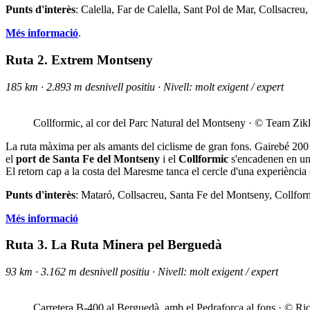
Punts d'interès
: Calella, Far de Calella, Sant Pol de Mar, Collsacr
Més informació
.
Ruta 2. Extrem Montseny
185 km · 2.893 m desnivell positiu · Nivell: molt exigent / expert
Collformic, al cor del Parc Natural del Montseny · © Team Zik
La ruta màxima per als amants del ciclisme de gran fons. Gairebé 200
el
port de Santa Fe del Montseny
i el
Collformic
s'encadenen en una
El retorn cap a la costa del Maresme tanca el cercle d'una experiència 
Punts d'interès
: Mataró, Collsacreu, Santa Fe del Montseny, Collform
Més informació
Ruta 3. La Ruta Minera pel Berguedà
93 km · 3.162 m desnivell positiu · Nivell: molt exigent / expert
Carretera B-400 al Berguedà, amb el Pedraforca al fons · © Ri