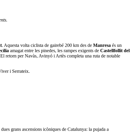
nts.
t
. Aquesta volta ciclista de gairebé 200 km des de
Manresa
és un
cília
amagat entre les pinedes, les rampes exigents de
Castellfollit del
. El retorn per Navàs, Avinyó i Artès completa una ruta de notable
iver i Serrateix.
ta dues grans ascensions icòniques de Catalunya: la pujada a