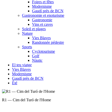
Foires et fêtes
Modernisme
Gaudí près de BCN
Gastronomie et enoturisme
Gastronomie
Vins et caves
Soleil et plages
Nature
Vies Blaves
Randonnée pédestre
Sports
Cyclotourisme
Golf
Nàutic
El teu viatge
Vies Blaves
Modernisme
Gaudí près de BCN
Été
R2 — Corba del Collformic