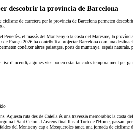
per descobrir la província de Barcelona
ciclisme de carretera per la província de Barcelona permeten descobrir
26.
del Penedès, el massís del Montseny o la costa del Maresme, la provínci
our de França 2026 ha contribuït a projectar Barcelona com una destinació 
permeten conèixer altres paisatges, ports de muntanya, espais naturals, 
e risc d'incendi, algunes vies poden estar tancades temporalment per garan
klo
lans. Aquesta ruta des de Calella és una travessia memorable: la costa de
guina i Sant Celoni. L'ascens final fins al Turó de l'Home, passant per 
les faldes del Montseny cap a Mosqueroles tanca una jornada de ciclisme 