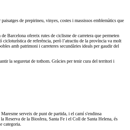
 paisatges de prepirineu, vinyes, costes i massissos emblemàtics que
a de Barcelona ofereix rutes de ciclisme de carretera que permeten
cicloturística de referència, però l’atractiu de la província va molt
pobles amb patrimoni i carreteres secundàries ideals per gaudir del
tir la seguretat de tothom. Gràcies per tenir cura del territori i
l Maresme serveix de punt de partida, i el camí s'endinsa
la Reserva de la Biosfera, Santa Fe i el Coll de Santa Helena, és
de categoria.