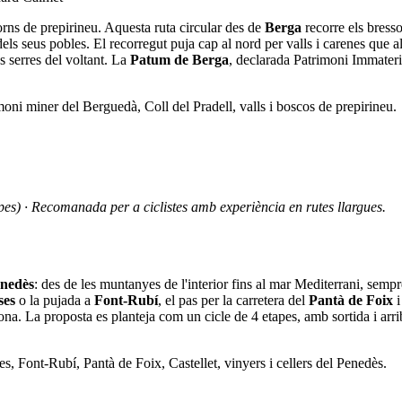
orns de prepirineu. Aquesta ruta circular des de
Berga
recorre els bresso
ls seus pobles. El recorregut puja cap al nord per valls i carenes que 
s serres del voltant. La
Patum de Berga
, declarada Patrimoni Immateri
ni miner del Berguedà, Coll del Pradell, valls i boscos de prepirineu.
apes) · Recomanada per a ciclistes amb experiència en rutes llargues.
nedès
: des de les muntanyes de l'interior fins al mar Mediterrani, sem
ses
o la pujada a
Font-Rubí
, el pas per la carretera del
Pantà de Foix
i
 zona. La proposta es planteja com un cicle de 4 etapes, amb sortida i arr
s, Font-Rubí, Pantà de Foix, Castellet, vinyers i cellers del Penedès.