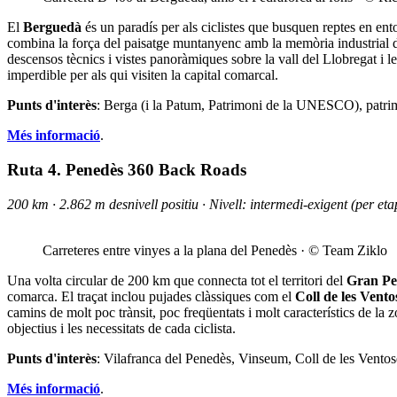
El
Berguedà
és un paradís per als ciclistes que busquen reptes en ent
combina la força del paisatge muntanyenc amb la memòria industrial de
descensos tècnics i vistes panoràmiques sobre la vall del Llobregat i le
imperdible per als qui visiten la capital comarcal.
Punts d'interès
: Berga (i la Patum, Patrimoni de la UNESCO), patrimo
Més informació
.
Ruta 4. Penedès 360 Back Roads
200 km · 2.862 m desnivell positiu · Nivell: intermedi-exigent (per et
Carreteres entre vinyes a la plana del Penedès · © Team Ziklo
Una volta circular de 200 km que connecta tot el territori del
Gran Pe
comarca. El traçat inclou pujades clàssiques com el
Coll de les Vento
camins de molt poc trànsit, poc freqüentats i molt característics de la
objectius i les necessitats de cada ciclista.
Punts d'interès
: Vilafranca del Penedès, Vinseum, Coll de les Ventose
Més informació
.