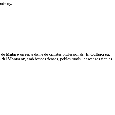
ontseny.
s de
Mataró
un repte digne de ciclistes professionals. El
Collsacreu
,
a del Montseny
, amb boscos densos, pobles rurals i descensos tècnics.