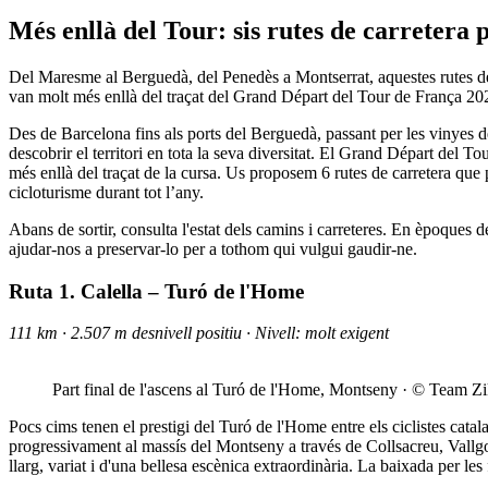
Més enllà del Tour: sis rut
es de carretera 
Del Maresme al Berguedà, del Penedès a Montserrat, aquestes rutes de 
van molt més enllà del traçat del Grand Départ del Tour de França 20
Des de Barcelona fins als ports del Berguedà, passant per les vinyes 
descobrir el territori en tota la seva diversitat. El Grand Départ del T
més enllà del traçat de la cursa. Us proposem 6 rutes de carretera que 
cicloturisme durant tot l’any.
Abans de sortir, consulta l'estat dels camins i carreteres. En èpoques d
ajudar-nos a preservar-lo per a tothom qui vulgui gaudir-ne.
Ruta 1. Calella – Turó de l'Home
111 km · 2.507 m desnivell positiu · Nivell: molt exigent
Part final de l'ascens al Turó de l'Home, Montseny · © Team Zi
Pocs cims tenen el prestigi del Turó de l'Home entre els ciclistes cata
progressivament al massís del Montseny a través de Collsacreu, Vallgor
llarg, variat i d'una bellesa escènica extraordinària. La baixada per 