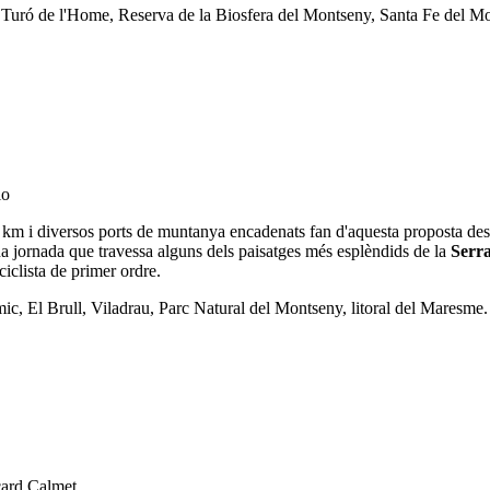
eu, Turó de l'Home, Reserva de la Biosfera del Montseny, Santa Fe del M
lo
 km i diversos ports de muntanya encadenats fan d'aquesta proposta de
 jornada que travessa alguns dels paisatges més esplèndids de la
Serr
ciclista de primer ordre.
ic, El Brull, Viladrau, Parc Natural del Montseny, litoral del Maresme.
card Calmet