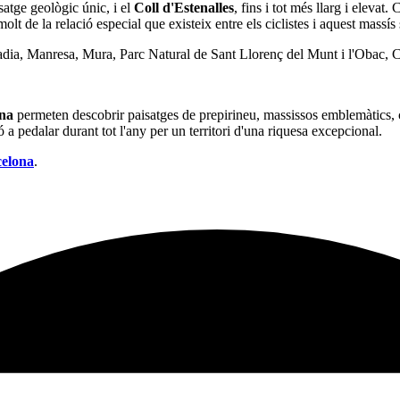
satge geològic únic, i el
Coll d'Estenalles
, fins i tot més llarg i eleva
olt de la relació especial que existeix entre els ciclistes i aquest massís 
badia, Manresa, Mura, Parc Natural de Sant Llorenç del Munt i l'Obac, Co
ona
permeten descobrir paisatges de prepirineu, massissos emblemàtics, c
ó a pedalar durant tot l'any per un territori d'una riquesa excepcional.
celona
.