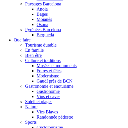
Paysages Barcelona
Anoia
Bages
Moianès
Osona
Pyrénées Barcelona
Berguedà
Que faire
Tourisme durable
En famille
Bien-être
Culture et traditions
Musées et monuments
Foires et fêtes
Modernisme
Gaudí près de BCN
Gastronomie et enoturisme
Gastronomie
Vins et caves
Soleil et plages
Nature
Vies Blaves
Randonnée pédestre
Sports
Cyclotourisme