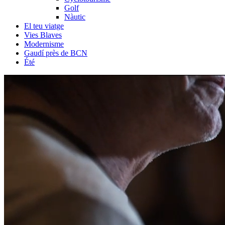
Golf
Nàutic
El teu viatge
Vies Blaves
Modernisme
Gaudí près de BCN
Été