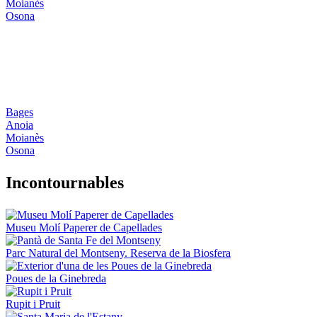
Moianès
Osona
Bages
Anoia
Moianès
Osona
Incontou
rnables
Museu Molí Paperer de Capellades
Parc Natural del Montseny. Reserva de la Biosfera
Poues de la Ginebreda
Rupit i Pruit