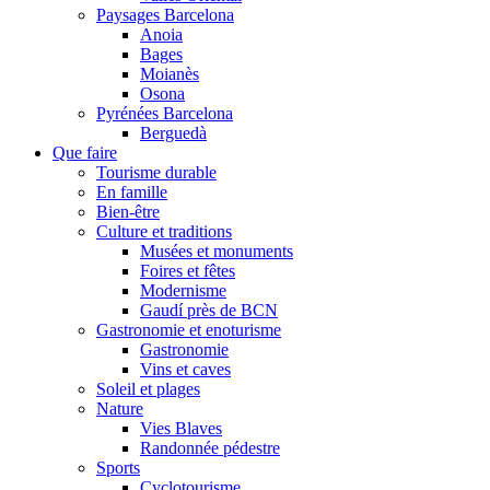
Paysages Barcelona
Anoia
Bages
Moianès
Osona
Pyrénées Barcelona
Berguedà
Que faire
Tourisme durable
En famille
Bien-être
Culture et traditions
Musées et monuments
Foires et fêtes
Modernisme
Gaudí près de BCN
Gastronomie et enoturisme
Gastronomie
Vins et caves
Soleil et plages
Nature
Vies Blaves
Randonnée pédestre
Sports
Cyclotourisme