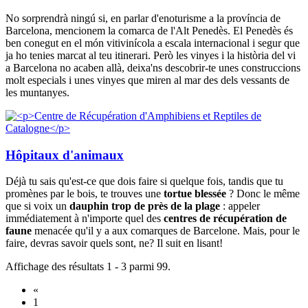
No sorprendrà ningú si, en parlar d'enoturisme a la província de
Barcelona, mencionem la comarca de l'Alt Penedès. El Penedès és
ben conegut en el món vitivinícola a escala internacional i segur que
ja ho tenies marcat al teu itinerari. Però les vinyes i la història del vi
a Barcelona no acaben allà, deixa'ns descobrir-te unes construccions
molt especials i unes vinyes que miren al mar des dels vessants de
les muntanyes.
Hôpitaux d'animaux
Déjà tu sais qu'est-ce que dois faire si quelque fois, tandis que tu
promènes par le bois, te trouves une
tortue blessée
? Donc le même
que si voix un
dauphin trop de près de la plage
: appeler
immédiatement à n'importe quel des
centres de récupération de
faune
menacée qu'il y a aux comarques de Barcelone. Mais, pour le
faire, devras savoir quels sont, ne? Il suit en lisant!
Affichage des résultats 1 - 3 parmi 99.
«
1