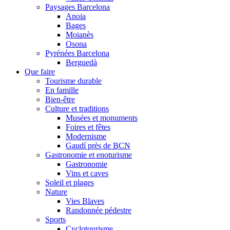
Paysages Barcelona
Anoia
Bages
Moianès
Osona
Pyrénées Barcelona
Berguedà
Que faire
Tourisme durable
En famille
Bien-être
Culture et traditions
Musées et monuments
Foires et fêtes
Modernisme
Gaudí près de BCN
Gastronomie et enoturisme
Gastronomie
Vins et caves
Soleil et plages
Nature
Vies Blaves
Randonnée pédestre
Sports
Cyclotourisme