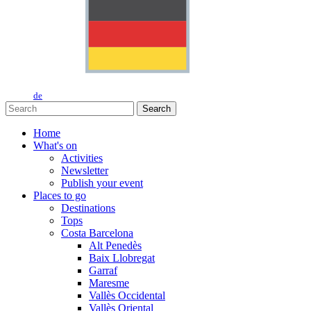
de
Search
Home
What's on
Activities
Newsletter
Publish your event
Places to go
Destinations
Tops
Costa Barcelona
Alt Penedès
Baix Llobregat
Garraf
Maresme
Vallès Occidental
Vallès Oriental