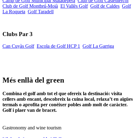
Camp de Golf Municipal Matadepera
Club de Golf Castellterçol
Club de Golf Montbrú-Moià
El Vallès Golf
Golf de Caldes
Golf
La Roqueta
Golf Taradell
Clubs Par 3
Can Cuyàs Golf
Escola de Golf HCP 1
Golf La Garriga
Més enllà del green
Combina el golf amb tot el que ofereix la destinació: visita
cellers amb encant, descobreix la cuina local, relaxa’t en aigües
termals o aprofita per conèixer pobles amb molt de caràcter.
Golf i plaer van de bracet.
Gastronomy and wine tourism