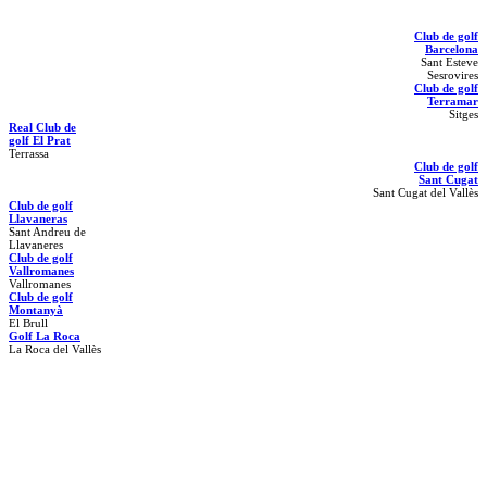
Club de golf
Barcelona
Sant Esteve
Sesrovires
Club de golf
Terramar
Sitges
Real Club de
golf El Prat
Terrassa
Club de golf
Sant Cugat
Sant Cugat del Vallès
Club de golf
Llavaneras
Sant Andreu de
Llavaneres
Club de golf
Vallromanes
Vallromanes
Club de golf
Montanyà
El Brull
Golf La Roca
La Roca del Vallès