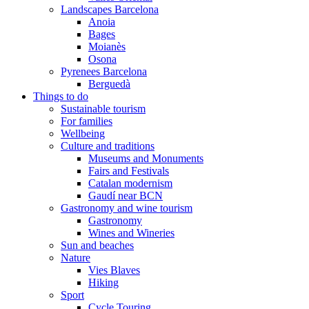
Landscapes Barcelona
Anoia
Bages
Moianès
Osona
Pyrenees Barcelona
Berguedà
Things to do
Sustainable tourism
For families
Wellbeing
Culture and traditions
Museums and Monuments
Fairs and Festivals
Catalan modernism
Gaudí near BCN
Gastronomy and wine tourism
Gastronomy
Wines and Wineries
Sun and beaches
Nature
Vies Blaves
Hiking
Sport
Cycle Touring