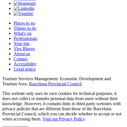
Places to go
Things to do
What's on
Professionals
Your trip
Vies Blaves
About us
Contact
Accessibility
Legal notice
Tourism Services Management. Economic Development and
Tourism Area.
Barcelona Provincial Council
This website only uses its own cookies for technical purposes, it
does not collect or transfer personal data from users without their
knowledge. However, it contains links to third-party websites with
privacy policies that are different from those of the Barcelona
Provincial Council, which you can decide whether to accept or not
when accessing them.
Visit our Privacy Policy