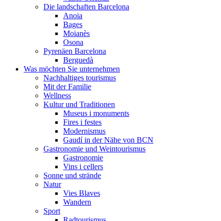
Die landschaften Barcelona
Anoia
Bages
Moianès
Osona
Pyrenäen Barcelona
Berguedà
Was möchten Sie unternehmen
Nachhaltiges tourismus
Mit der Familie
Wellness
Kultur und Traditionen
Museus i monuments
Fires i festes
Modernismus
Gaudí in der Nähe von BCN
Gastronomie und Weintourismus
Gastronomie
Vins i cellers
Sonne und strände
Natur
Vies Blaves
Wandern
Sport
Radtourismus