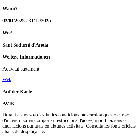
Wann?
02/01/2025 - 31/12/2025
Wo?
Sant Sadurní d'Anoia
Weitere Informationen
Activitat pagament
Web
Auf der Karte
Leaflet
| © Diputació de Barcelona
AVÍS
+
Durant els mesos d'estiu, les condicions meteorològiques o el risc
−
d'incendi poden comportar restriccions d'accés, modificacions o
anul·lacions puntuals en algunes activitats. Consulta les fonts oficials
abans de desplaçar-te.