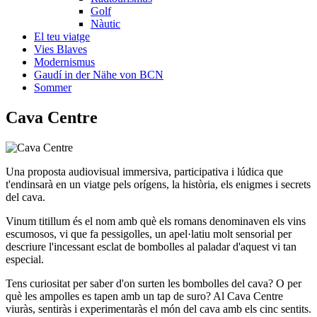
Golf
Nàutic
El teu viatge
Vies Blaves
Modernismus
Gaudí in der Nähe von BCN
Sommer
Cava
Centre
Una proposta audiovisual immersiva, participativa i lúdica que
t'endinsarà en un viatge pels orígens, la història, els enigmes i secrets
del cava.
Vinum titillum és el nom amb què els romans denominaven els vins
escumosos, vi que fa pessigolles, un apel·latiu molt sensorial per
descriure l'incessant esclat de bombolles al paladar d'aquest vi tan
especial.
Tens curiositat per saber d'on surten les bombolles del cava? O per
què les ampolles es tapen amb un tap de suro? Al Cava Centre
viuràs, sentiràs i experimentaràs el món del cava amb els cinc sentits.