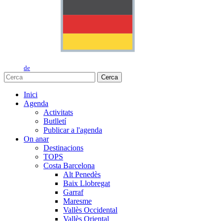
de
Cerca
Inici
Agenda
Activitats
Butlletí
Publicar a l'agenda
On anar
Destinacions
TOPS
Costa Barcelona
Alt Penedès
Baix Llobregat
Garraf
Maresme
Vallès Occidental
Vallès Oriental