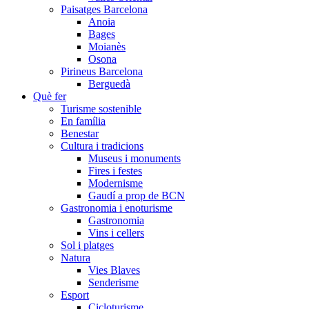
Paisatges Barcelona
Anoia
Bages
Moianès
Osona
Pirineus Barcelona
Berguedà
Què fer
Turisme sostenible
En família
Benestar
Cultura i tradicions
Museus i monuments
Fires i festes
Modernisme
Gaudí a prop de BCN
Gastronomia i enoturisme
Gastronomia
Vins i cellers
Sol i platges
Natura
Vies Blaves
Senderisme
Esport
Cicloturisme