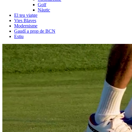
Golf
Nàutic
El teu viatge
Vies Blaves
Modernisme
Gaudí a prop de BCN
Estiu