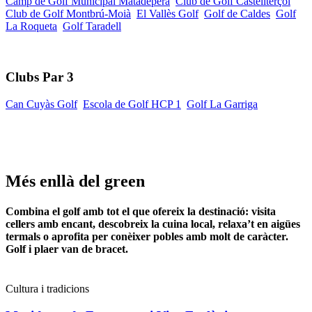
Camp de Golf Municipal Matadepera
Club de Golf Castellterçol
Club de Golf Montbrú-Moià
El Vallès Golf
Golf de Caldes
Golf
La Roqueta
Golf Taradell
Clubs Par 3
Can Cuyàs Golf
Escola de Golf HCP 1
Golf La Garriga
Més enllà del green
Combina el golf amb tot el que ofereix la destinació: visita
cellers amb encant, descobreix la cuina local, relaxa’t en aigües
termals o aprofita per conèixer pobles amb molt de caràcter.
Golf i plaer van de bracet.
Cultura i tradicions