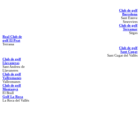
Club de golf
Barcelona
Sant Esteve
Sesrovires
Club de golf
Terramar
Sitges
Real Club de
golf El Prat
Terrassa
Club de golf
Sant Cugat
Sant Cugat del Vallès
Club de golf
Llavaneras
Sant Andreu de
Llavaneres
Club de golf
Vallromanes
Vallromanes
Club de golf
Montanyà
El Brull
Golf La Roca
La Roca del Vallès