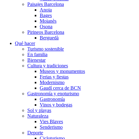
Paisajes Barcelona
Anoia
Bages
Moianès
Osona
Pirineos Barcelona
Berguedà
Qué hacer
Turismo sostenible
En familia
Bienestar
Cultura y tradiciones
Museos y monumentos
Ferias y fiestas
Modernismo
Gaudí cerca de BCN
Gastronomía y enoturismo
Gastronomía
Vinos y bodegas
Sol y playas
Naturaleza
Vies Blaves
Senderismo
Deporte
Cicloturismo