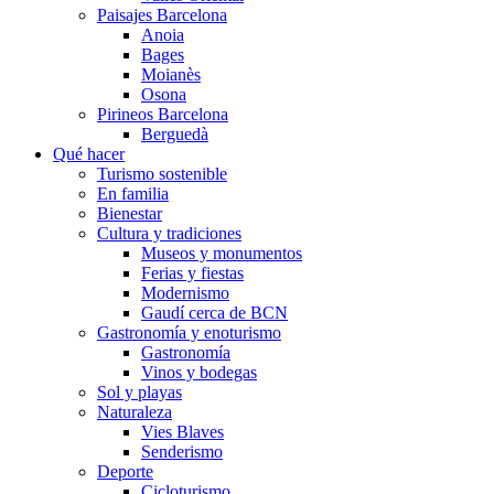
Paisajes Barcelona
Anoia
Bages
Moianès
Osona
Pirineos Barcelona
Berguedà
Qué hacer
Turismo sostenible
En familia
Bienestar
Cultura y tradiciones
Museos y monumentos
Ferias y fiestas
Modernismo
Gaudí cerca de BCN
Gastronomía y enoturismo
Gastronomía
Vinos y bodegas
Sol y playas
Naturaleza
Vies Blaves
Senderismo
Deporte
Cicloturismo