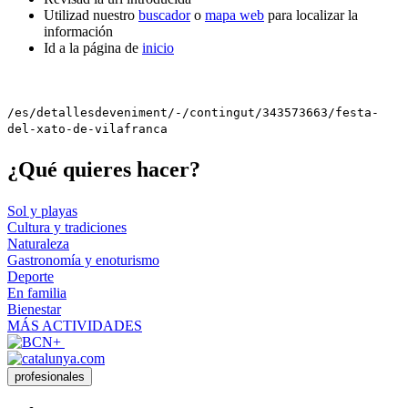
Utilizad nuestro
buscador
o
mapa web
para localizar la
información
Id a la página de
inicio
/es/detallesdeveniment/-/contingut/343573663/festa-
del-xato-de-vilafranca
¿Qué qui
eres hacer?
Sol y playas
Cultura y tradiciones
Naturaleza
Gastronomía y enoturismo
Deporte
En familia
Bienestar
MÁS ACTIVIDADES
profesionales