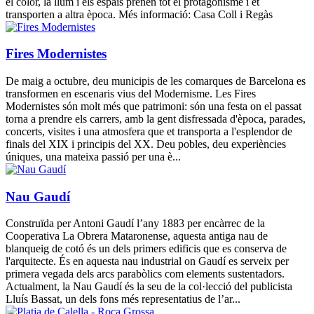
el color, la llum i els espais prenen tot el protagonisme i et
transporten a altra època. Més informació: Casa Coll i Regàs
Fires Modernistes
De maig a octubre, deu municipis de les comarques de Barcelona es
transformen en escenaris vius del Modernisme. Les Fires
Modernistes són molt més que patrimoni: són una festa on el passat
torna a prendre els carrers, amb la gent disfressada d'època, parades,
concerts, visites i una atmosfera que et transporta a l'esplendor de
finals del XIX i principis del XX. Deu pobles, deu experiències
úniques, una mateixa passió per una è...
Nau Gaudí
Construïda per Antoni Gaudí l’any 1883 per encàrrec de la
Cooperativa La Obrera Mataronense, aquesta antiga nau de
blanqueig de cotó és un dels primers edificis que es conserva de
l'arquitecte. És en aquesta nau industrial on Gaudí es serveix per
primera vegada dels arcs parabòlics com elements sustentadors.
Actualment, la Nau Gaudí és la seu de la col·lecció del publicista
Lluís Bassat, un dels fons més representatius de l’ar...