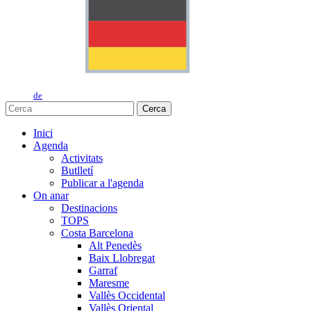
de
Cerca
Inici
Agenda
Activitats
Butlletí
Publicar a l'agenda
On anar
Destinacions
TOPS
Costa Barcelona
Alt Penedès
Baix Llobregat
Garraf
Maresme
Vallès Occidental
Vallès Oriental