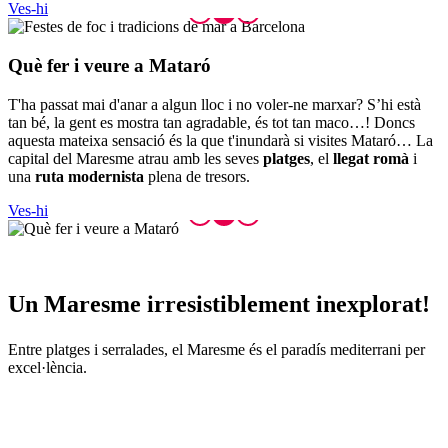
Ves-hi
Què fer
i veure a Mataró
T'ha passat mai d'anar a algun lloc i no voler-ne marxar? S’hi està
tan bé, la gent es mostra tan agradable, és tot tan maco…! Doncs
aquesta mateixa sensació és la que t'inundarà si visites Mataró… La
capital del Maresme atrau amb les seves
platges
, el
llegat romà
i
una
ruta modernista
plena de tresors.
Ves-hi
Un Mares
me irresistiblement inexplorat!
Entre platges i serralades, el Maresme és el paradís mediterrani per
excel·lència.