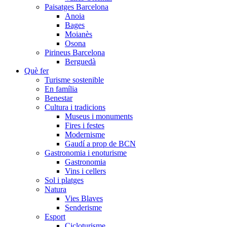
Paisatges Barcelona
Anoia
Bages
Moianès
Osona
Pirineus Barcelona
Berguedà
Què fer
Turisme sostenible
En família
Benestar
Cultura i tradicions
Museus i monuments
Fires i festes
Modernisme
Gaudí a prop de BCN
Gastronomia i enoturisme
Gastronomia
Vins i cellers
Sol i platges
Natura
Vies Blaves
Senderisme
Esport
Cicloturisme