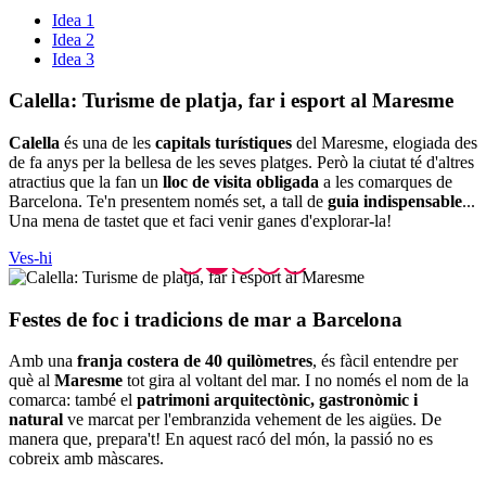
Idea 1
Idea 2
Idea 3
Calella:
Turisme de platja, far i esport al Maresme
Calella
és una de les
capitals turístiques
del Maresme, elogiada des
de fa anys per la bellesa de les seves platges. Però la ciutat té d'altres
atractius que la fan un
lloc de visita obligada
a les comarques de
Barcelona. Te'n presentem només set, a tall de
guia indispensable
...
Una mena de tastet que et faci venir ganes d'explorar-la!
Ves-hi
Festes d
e foc i tradicions de mar a Barcelona
Amb una
franja costera de 40 quilòmetres
, és fàcil entendre per
què al
Maresme
tot gira al voltant del mar. I no només el nom de la
comarca: també el
patrimoni arquitectònic, gastronòmic i
natural
ve marcat per l'embranzida vehement de les aigües. De
manera que, prepara't! En aquest racó del món, la passió no es
cobreix amb màscares.