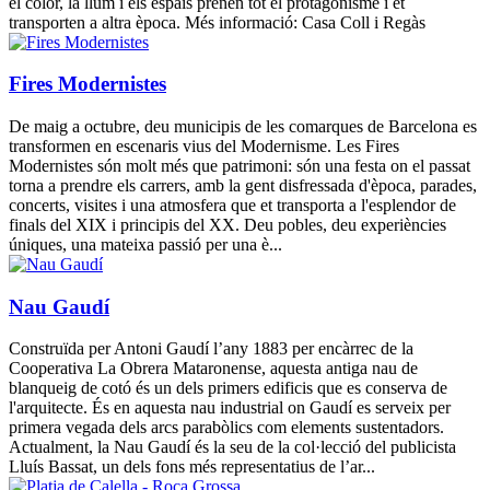
el color, la llum i els espais prenen tot el protagonisme i et
transporten a altra època. Més informació: Casa Coll i Regàs
Fires Modernistes
De maig a octubre, deu municipis de les comarques de Barcelona es
transformen en escenaris vius del Modernisme. Les Fires
Modernistes són molt més que patrimoni: són una festa on el passat
torna a prendre els carrers, amb la gent disfressada d'època, parades,
concerts, visites i una atmosfera que et transporta a l'esplendor de
finals del XIX i principis del XX. Deu pobles, deu experiències
úniques, una mateixa passió per una è...
Nau Gaudí
Construïda per Antoni Gaudí l’any 1883 per encàrrec de la
Cooperativa La Obrera Mataronense, aquesta antiga nau de
blanqueig de cotó és un dels primers edificis que es conserva de
l'arquitecte. És en aquesta nau industrial on Gaudí es serveix per
primera vegada dels arcs parabòlics com elements sustentadors.
Actualment, la Nau Gaudí és la seu de la col·lecció del publicista
Lluís Bassat, un dels fons més representatius de l’ar...