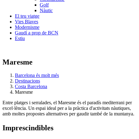
Golf
Nàutic
El teu viatge
Vies Blaves
Modernisme
Gaudí a prop de BCN
Estiu
Maresme
Barcelona és molt més
Destinacions
Costa Barcelona
Maresme
Entre platges i serralades, el Maresme és el paradís mediterrani per
excel·lència. Un espai ideal per a la pràctica d'activitats nàutiques,
amb moltes propostes alternatives per gaudir també de la muntanya.
Impresci
ndibles