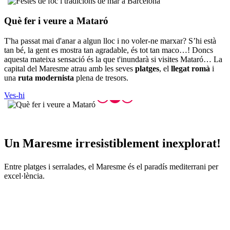
Què fer
i veure a Mataró
T'ha passat mai d'anar a algun lloc i no voler-ne marxar? S’hi està
tan bé, la gent es mostra tan agradable, és tot tan maco…! Doncs
aquesta mateixa sensació és la que t'inundarà si visites Mataró… La
capital del Maresme atrau amb les seves
platges
, el
llegat romà
i
una
ruta modernista
plena de tresors.
Ves-hi
Un Mares
me irresistiblement inexplorat!
Entre platges i serralades, el Maresme és el paradís mediterrani per
excel·lència.