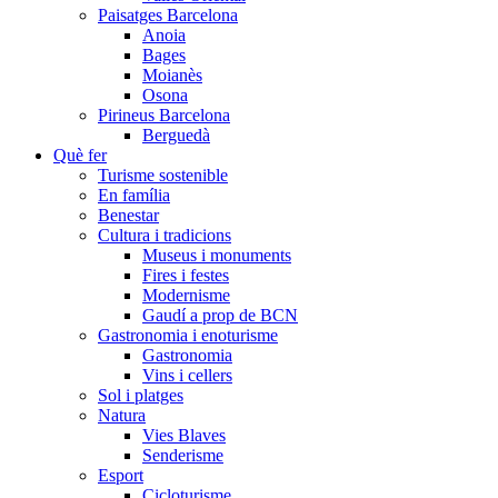
Paisatges Barcelona
Anoia
Bages
Moianès
Osona
Pirineus Barcelona
Berguedà
Què fer
Turisme sostenible
En família
Benestar
Cultura i tradicions
Museus i monuments
Fires i festes
Modernisme
Gaudí a prop de BCN
Gastronomia i enoturisme
Gastronomia
Vins i cellers
Sol i platges
Natura
Vies Blaves
Senderisme
Esport
Cicloturisme