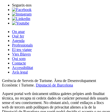
Segueix-nos
On anar
Què fer
Agenda
Professionals
El teu viatge
Vies Blaves
Qui som
Contacte
Accessibilitat
Avís legal
Gerència de Serveis de Turisme. Àrea de Desenvolupament
Econòmic i Turisme.
Diputació de Barcelona
Aquest portal web únicament utilitza galetes pròpies amb finalitat
tècnica, no recapta ni cedeix dades de caràcter personal dels usuaris
sense el seu coneixement. No obstant això, conté enllaços a llocs
web de tercers amb polítiques de privacitat alienes a la de la
Diputació de Barcelona que vostè podrà decidir si accepta o no quan