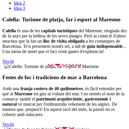
Idea 2
Idea 3
Calella:
Turisme de platja, far i esport al Maresme
Calella
és una de les
capitals turístiques
del Maresme, elogiada des
de fa anys per la bellesa de les seves platges. Però la ciutat té d'altres
atractius que la fan un
lloc de visita obligada
a les comarques de
Barcelona. Te'n presentem només set, a tall de
guia indispensable
...
Una mena de tastet que et faci venir ganes d'explorar-la!
Ves-hi
Festes d
e foc i tradicions de mar a Barcelona
Amb una
franja costera de 40 quilòmetres
, és fàcil entendre per
què al
Maresme
tot gira al voltant del mar. I no només el nom de la
comarca: també el
patrimoni arquitectònic, gastronòmic i
natural
ve marcat per l'embranzida vehement de les aigües. De
manera que, prepara't! En aquest racó del món, la passió no es
cobreix amb màscares.
Ves-hi