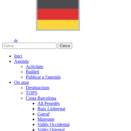
de
Cerca
Inici
Agenda
Activitats
Butlletí
Publicar a l'agenda
On anar
Destinacions
TOPS
Costa Barcelona
Alt Penedès
Baix Llobregat
Garraf
Maresme
Vallès Occidental
Vallès Oriental