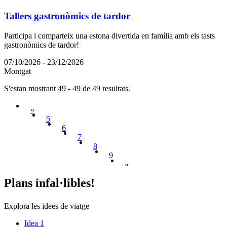
Tallers gastronòmics de tardor
Participa i comparteix una estona divertida en família amb els tasts
gastronòmics de tardor!
07/10/2026 - 23/12/2026
Montgat
S'estan mostrant 49 - 49 de 49 resultats.
«
5
6
7
8
9
»
Plans in
fal·libles!
Explora les idees de viatge
Idea 1