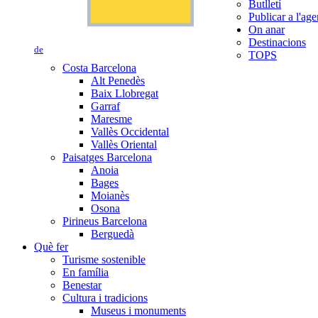
Butlletí
Publicar a l'ag
On anar
Destinacions
de
TOPS
Costa Barcelona
Alt Penedès
Baix Llobregat
Garraf
Maresme
Vallès Occidental
Vallès Oriental
Paisatges Barcelona
Anoia
Bages
Moianès
Osona
Pirineus Barcelona
Berguedà
Què fer
Turisme sostenible
En família
Benestar
Cultura i tradicions
Museus i monuments