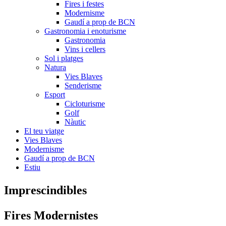
Fires i festes
Modernisme
Gaudí a prop de BCN
Gastronomia i enoturisme
Gastronomia
Vins i cellers
Sol i platges
Natura
Vies Blaves
Senderisme
Esport
Cicloturisme
Golf
Nàutic
El teu viatge
Vies Blaves
Modernisme
Gaudí a prop de BCN
Estiu
Impresci
ndibles
Fires
Modernistes