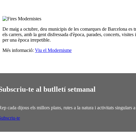
De maig a octubre, deu municipis de les comarques de Barcelona es tr
els carrers, amb la gent disfressada d'època, parades, concerts, visite
per una època irrepetible.
Més informació:
Viu el Modernisme
Subscriu-te al butlletí setmanal
Rep cada dijous els millors plans, rutes a la natura i activitats singulars
Subscriu-te