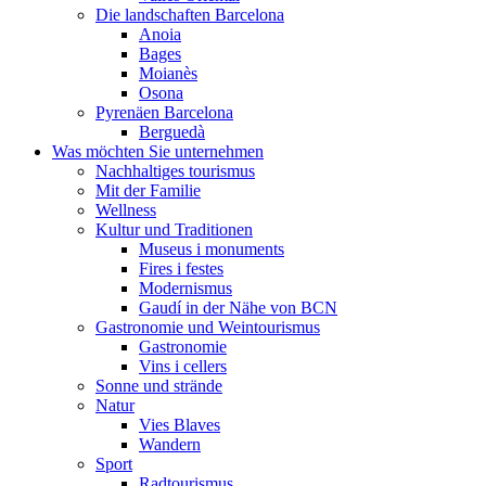
Die landschaften Barcelona
Anoia
Bages
Moianès
Osona
Pyrenäen Barcelona
Berguedà
Was möchten Sie unternehmen
Nachhaltiges tourismus
Mit der Familie
Wellness
Kultur und Traditionen
Museus i monuments
Fires i festes
Modernismus
Gaudí in der Nähe von BCN
Gastronomie und Weintourismus
Gastronomie
Vins i cellers
Sonne und strände
Natur
Vies Blaves
Wandern
Sport
Radtourismus