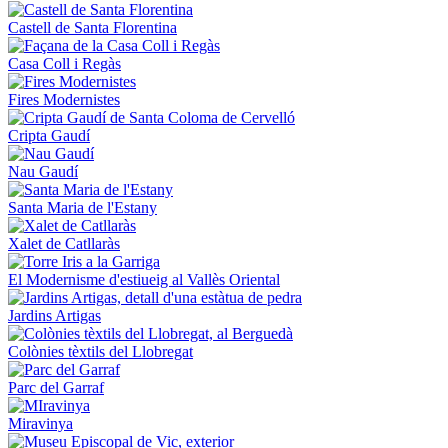
Castell de Santa Florentina
Casa Coll i Regàs
Fires Modernistes
Cripta Gaudí
Nau Gaudí
Santa Maria de l'Estany
Xalet de Catllaràs
El Modernisme d'estiueig al Vallès Oriental
Jardins Artigas
Colònies tèxtils del Llobregat
Parc del Garraf
Miravinya