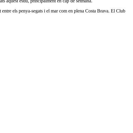
tats aquest estiu, principalment en cap de setmana.
t entre els penya-segats i el mar com en plena Costa Brava. El Club