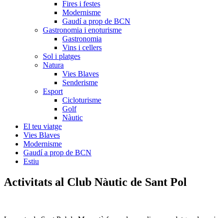
Fires i festes
Modernisme
Gaudí a prop de BCN
Gastronomia i enoturisme
Gastronomia
Vins i cellers
Sol i platges
Natura
Vies Blaves
Senderisme
Esport
Cicloturisme
Golf
Nàutic
El teu viatge
Vies Blaves
Modernisme
Gaudí a prop de BCN
Estiu
Activitats al
Club Nàutic de Sant Pol