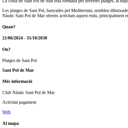
La costa de Sant Pol de Mar està formada per diverses platges, la majo
Les platges de Sant Pol, banyades pel Mediterrani, semblen dibuixades
Nàutic Sant Pol de Mar ofereix activitats aquest estiu, principalment 
Quan?
21/06/2024 - 31/10/2030
On?
Platges de Sant Pol
Sant Pol de Mar
Més informació
Club Nàutic Sant Pol de Mar
Activitat pagament
Web
Al mapa