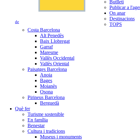
Butlletí
Publicar a l'ag
On anar
Destinacions
de
TOPS
Costa Barcelona
Alt Penedès
Baix Llobregat
Garraf
Maresme
Vallès Occidental
Vallès Oriental
Paisatges Barcelona
Anoia
Bages
Moianès
Osona
Pirineus Barcelona
Berguedà
Què fer
Turisme sostenible
En família
Benestar
Cultura i tradicions
Museus i monuments