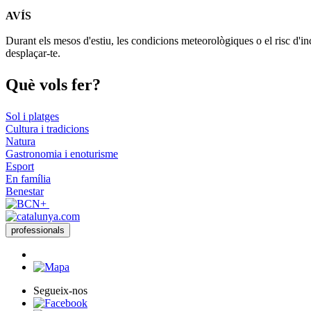
AVÍS
+
Durant els mesos d'estiu, les condicions meteorològiques o el risc d'in
−
desplaçar-te.
Què vols
fer?
Sol i platges
Cultura i tradicions
Natura
Gastronomia i enoturisme
Esport
En família
Benestar
professionals
Segueix-nos