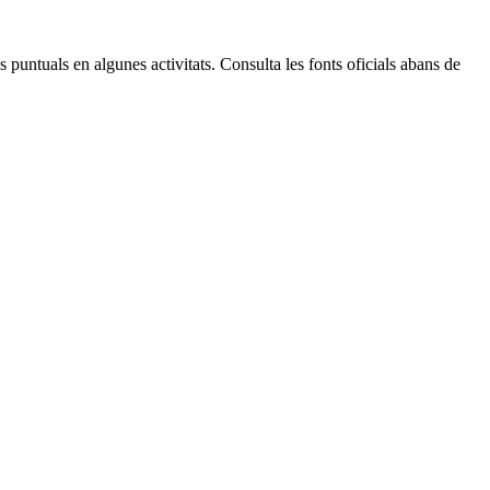
Leaflet
| © Diputació de Barcelona
 puntuals en algunes activitats. Consulta les fonts oficials abans de