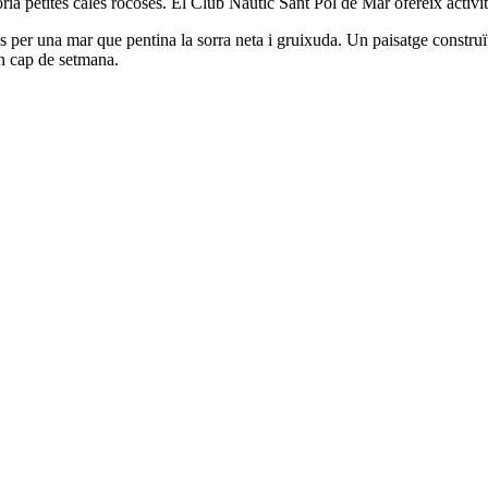
ria petites cales rocoses. El Club Nàutic Sant Pol de Mar ofereix activi
 per una mar que pentina la sorra neta i gruixuda. Un paisatge construï
en cap de setmana.