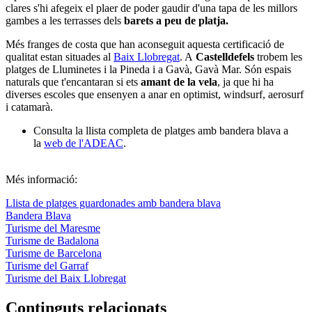
clares s'hi afegeix el plaer de poder gaudir d'una tapa de les millors
gambes a les terrasses dels
barets a peu de platja.
Més franges de costa que han aconseguit aquesta certificació de
qualitat estan situades al
Baix Llobregat
. A
Castelldefels
trobem les
platges de Lluminetes i la Pineda i a Gavà, Gavà Mar. Són espais
naturals que t'encantaran si ets
amant de la vela
, ja que hi ha
diverses escoles que ensenyen a anar en optimist, windsurf, aerosurf
i catamarà.
Consulta la llista completa de platges amb bandera blava a
la
web de l'ADEAC
.
Més informació:
Llista de platges guardonades amb bandera blava
Bandera Blava
Turisme del Maresme
Turisme de Badalona
Turisme de Barcelona
Turisme del Garraf
Turisme del Baix Llobregat
Continguts relacionats