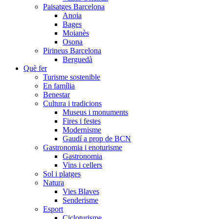
Paisatges Barcelona
Anoia
Bages
Moianès
Osona
Pirineus Barcelona
Berguedà
Què fer
Turisme sostenible
En família
Benestar
Cultura i tradicions
Museus i monuments
Fires i festes
Modernisme
Gaudí a prop de BCN
Gastronomia i enoturisme
Gastronomia
Vins i cellers
Sol i platges
Natura
Vies Blaves
Senderisme
Esport
Cicloturisme