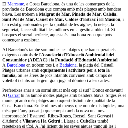
El
Maresme
, a Costa Barcelona, és una de les comarques de la
província de Barcelona que compta amb més platges amb bandera
blava. Les trobem a
Malgrat de Mar, Pineda de Mar, Calella,
Sant Pol de Mar, Canet de Mar, Caldes d'Estrac i El Masnou
, i
han estat guardonades per la qualitat de les aigües, la neteja, la
seguretat, l'accessibilitat i les millores en la gestió ambiental. Si
busques el sorral perfecte, aquesta és una bona zona que pots
començar a explorar.
Al Barcelonès també són moltes les platges que han superat els
exigents controls de l'
Associació d'Educació Ambiental i del
Consumidor (ADEAC)
i la
Fundació d'Educació Ambiental
.
A
Barcelona
en trobem tres i, a
Badalona
, la platja del Cristall.
Platges urbanes amb
equipaments i activitats per a tota la
família,
on les àrees de jocs infantils conviuen amb camps de
voleibol i clubs on la gent gran juga al dòmino i a les cartes.
Prefereixes anar a un sorral situat més cap al sud? Doncs endavant!
Al
Garraf
hi ha també moltes platges amb bandera blava. Sitges és el
municipi amb més platges amb aquest distintiu de qualitat de la
Costa Barcelona. En té ni més ni menys que nou de distingides, una
més que l’any passat ja que compta amb la nova una nova
incorporació: l’Estanyol. Ribes-Roges, Ibersol, Sant Gervasi i
d'Adarró a
Vilanova i la Geltrú
i Llarga a
Cubelles
també
repeteixen el títol. A l’al·licient de les seves aigües tranquil·les i