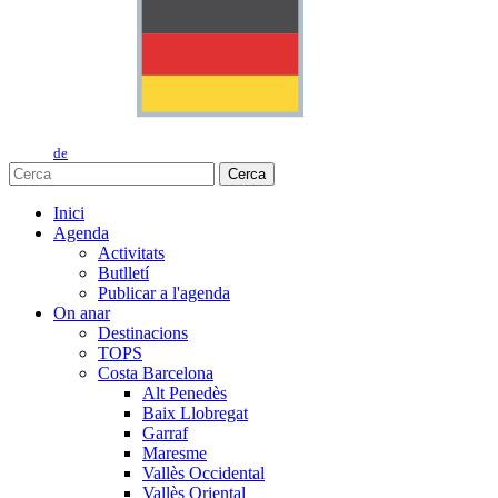
de
Cerca
Inici
Agenda
Activitats
Butlletí
Publicar a l'agenda
On anar
Destinacions
TOPS
Costa Barcelona
Alt Penedès
Baix Llobregat
Garraf
Maresme
Vallès Occidental
Vallès Oriental