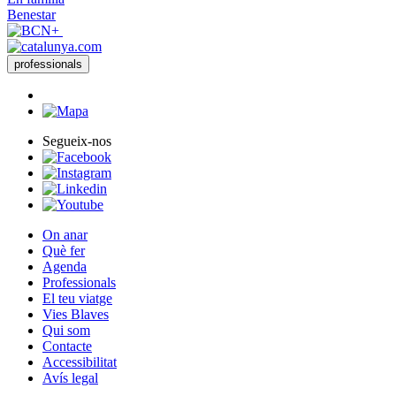
Benestar
professionals
Segueix-nos
On anar
Què fer
Agenda
Professionals
El teu viatge
Vies Blaves
Qui som
Contacte
Accessibilitat
Avís legal