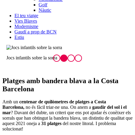
Golf
Nàutic
El teu viatge
Vies Blaves
Modernisme
Gaudí a prop de BCN
Estiu
Jocs infantils sobre la sorra
S
Platges amb ban
dera blava a la Costa
Barcelona
Amb un
centenar de quilòmetres de platges a Costa
Barcelona,
no és fàcil triar-ne una. On anem a
gaudir del sol i el
mar
? Davant del dubte, un criteri que ens pot ajudar és conèixer els
sorrals que han obtingut la bandera blava, un distintiu de qualitat que
aquest 2021 oneja a
31 platges
del nostre litoral. I problema
solucionat!