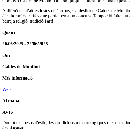
Corpus a Caldes de Montbui té nom propi. Caldesflor és una exposició i u
A diferència d'altres festes de Corpus, Caldesflor de Caldes de Montbu
d'elaborar les catifes que participen a un concurs. Tampoc hi falten u
barreja religió, tradició i art!
Quan?
20/06/2025 - 22/06/2025
On?
Caldes de Montbui
Més informació
Web
Al mapa
AVÍS
+
Durant els mesos d'estiu, les condicions meteorològiques o el risc d'in
−
desplaçar-te.