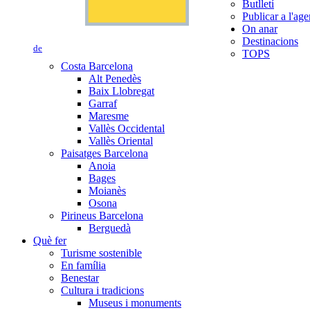
Butlletí
Publicar a l'ag
On anar
Destinacions
de
TOPS
Costa Barcelona
Alt Penedès
Baix Llobregat
Garraf
Maresme
Vallès Occidental
Vallès Oriental
Paisatges Barcelona
Anoia
Bages
Moianès
Osona
Pirineus Barcelona
Berguedà
Què fer
Turisme sostenible
En família
Benestar
Cultura i tradicions
Museus i monuments