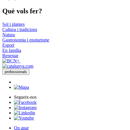
Què vols
fer?
Sol i platges
Cultura i tradicions
Natura
Gastronomia i enoturisme
Esport
En família
Benestar
professionals
Segueix-nos
On anar