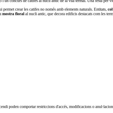
n concurs de catifes al nucli antic de la vila termal. Una festa per viure
i permet crear les catifes no només amb elements naturals. Entitats,
col
na
mostra floral
al nucli antic, que decora edificis destacats com les ter
cendi poden comportar restriccions d'accés, modificacions o anul·lacions