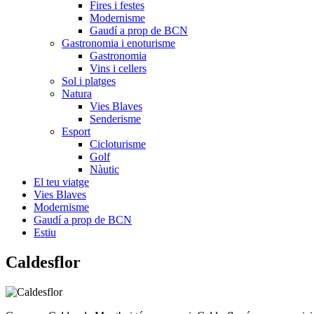
Fires i festes
Modernisme
Gaudí a prop de BCN
Gastronomia i enoturisme
Gastronomia
Vins i cellers
Sol i platges
Natura
Vies Blaves
Senderisme
Esport
Cicloturisme
Golf
Nàutic
El teu viatge
Vies Blaves
Modernisme
Gaudí a prop de BCN
Estiu
Cald
esflor