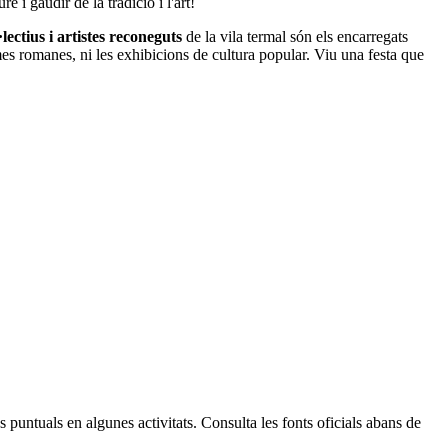
 i gaudir de la tradició i l'art!
·lectius i artistes reconeguts
de la vila termal són els encarregats
mes romanes, ni les exhibicions de cultura popular. Viu una festa que
Leaflet
| © Diputació de Barcelona
 puntuals en algunes activitats. Consulta les fonts oficials abans de