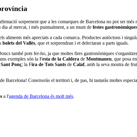
província
na afirmació sorprenent que a les comarques de Barcelona no pot ser més
da dia al mercat, i més puntualment, a un munt de
festes gastronòmiques
els
aliments més apreciats a cada comarca. Productes autòctons i singul
ls
bolets del Vallès
, que et sorprendran i et delectaran a parts iguals.
 Doncs també pots fer-ho, ja que moltes fires gastronòmiques s'organitze
lguns exemples són la F
esta de la Caldera
de
Montmaneu
, que posa en
e
Sant Ponç
; la F
ira de Tots Sants
de
Calaf
, amb la seva mostra de frui
e Barcelona! Coneixeràs el territori i, de pas, hi tastaràs moltes especia
es
a l'
agenda de Barcelona és molt més
.