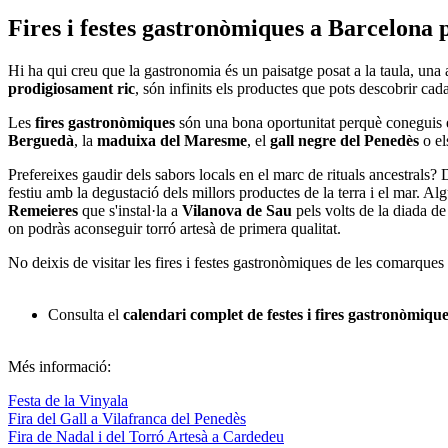
Fires i festes ga
stronòmiques a Barcelona 
Hi ha qui creu que la gastronomia és un paisatge posat a la taula, u
prodigiosament ric
, són infinits els productes que pots descobrir ca
Les
fires gastronòmiques
són una bona oportunitat perquè coneguis 
Berguedà
, la
maduixa del Maresme
, el
gall negre del Penedès
o e
Prefereixes gaudir dels sabors locals en el marc de rituals ancestrals?
festiu amb la degustació dels millors productes de la terra i el mar. A
Remeieres
que s'instal·la a
Vilanova de Sau
pels volts de la diada d
on podràs aconseguir torró artesà de primera qualitat.
No deixis de visitar les fires i festes gastronòmiques de les comarques d
Consulta el
calendari complet de festes i fires gastronòmiqu
Més informació:
Festa de la Vinyala
Fira del Gall a Vilafranca del Penedès
Fira de Nadal i del Torró Artesà a Cardedeu