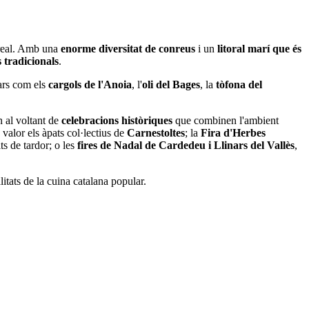
 real. Amb una
enorme diversitat de conreus
i un
litoral marí que és
 tradicionals
.
ars com els
cargols de l'Anoia
, l'
oli del Bages
, la
tòfona del
n al voltant de
celebracions històriques
que combinen l'ambient
 valor els àpats col·lectius de
Carnestoltes
; la
Fira d'Herbes
ts de tardor; o les
fires de Nadal de Cardedeu i Llinars del Vallès
,
litats de la cuina catalana popular.