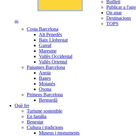
Butlletí
Publicar a l'ag
On anar
Destinacions
de
TOPS
Costa Barcelona
Alt Penedès
Baix Llobregat
Garraf
Maresme
Vallès Occidental
Vallès Oriental
Paisatges Barcelona
Anoia
Bages
Moianès
Osona
Pirineus Barcelona
Berguedà
Què fer
Turisme sostenible
En família
Benestar
Cultura i tradicions
Museus i monuments