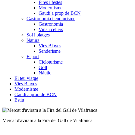
Fires i festes
Modernisme
Gaudí a prop de BCN
Gastronomia i enoturisme
Gastronomia
Vins i cellers
Sol i platges
Natura
Vies Blaves
Senderisme
Esport
Cicloturisme
Golf
Nàutic
El teu viatge
Vies Blaves
Modernisme
Gaudí a prop de BCN
Estiu